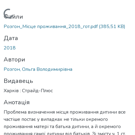
Вантажиться...
Файли
Розгон_Місце проживання_2018_гот.pdf
(385,51 KB)
Дата
2018
Автори
Розгон, Ольга Володимирівна
Видавець
Харків : Страйд-Плюс
Анотація
Проблема визначення місця проживання дитини все
частіше постає у випадках не тільки окремого
проживання матері та батька дитини, а й окремого
проживання самої дитини від батьків. Зі змісту ч. 1 ст.