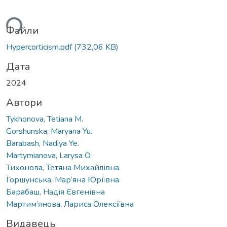
ься...
Файли
Hypercorticism.pdf
(732,06 KB)
Дата
2024
Автори
Tykhonova, Tetiana M.
Gorshunska, Maryana Yu.
Barabash, Nadiya Ye.
Martymianova, Larysa O.
Тихонова, Тетяна Михайлівна
Горшунська, Мар’яна Юріївна
Барабаш, Надія Євгенівна
Мартим’янова, Лариса Олексіївна
Видавець