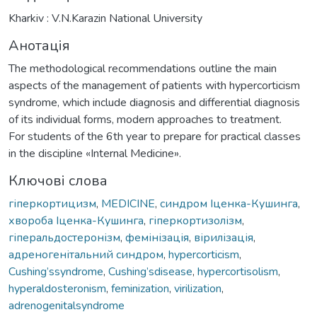
Kharkiv : V.N.Karazin National University
Анотація
The methodological recommendations outline the main
aspects of the management of patients with hypercorticism
syndrome, which include diagnosis and differential diagnosis
of its individual forms, modern approaches to treatment.
For students of the 6th year to prepare for practical classes
in the discipline «Internal Medicine».
Ключові слова
гіперкортицизм
,
MEDICINE
,
синдром Іценка-Кушинга
,
хвороба Іценка-Кушинга
,
гіперкортизолізм
,
гіперальдостеронізм
,
фемінізація
,
вірилізація
,
адреногенітальний синдром
,
hypercorticism
,
Cushing’ssyndrome
,
Cushing’sdisease
,
hypercortisolism
,
hyperaldosteronism
,
feminization
,
virilization
,
adrenogenitalsyndrome