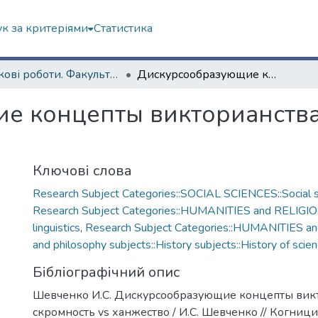
к за критеріями
Статистика
Наукові роботи. Факультет іноземних мов
Дискурсообразующие концепты викторианства: скромность vs ханжество
 концепты викторианства:
Ключові слова
Research Subject Categories::SOCIAL SCIENCES::Social s
Research Subject Categories::HUMANITIES and RELIGIO
linguistics
,
Research Subject Categories::HUMANITIES an
and philosophy subjects::History subjects::History of scie
Бібліографічний опис
Шевченко И.С. Дискурсообразующие концепты викт
скромность vs ханжество / И.С. Шевченко // Когниц