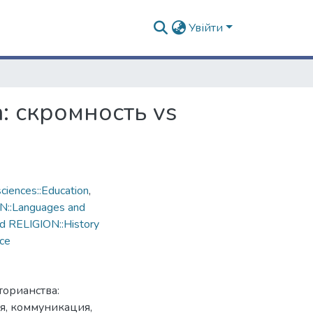
Увійти
 скромность vs
ciences::Education
,
N::Languages and
d RELIGION::History
nce
орианства:
ия, коммуникация,