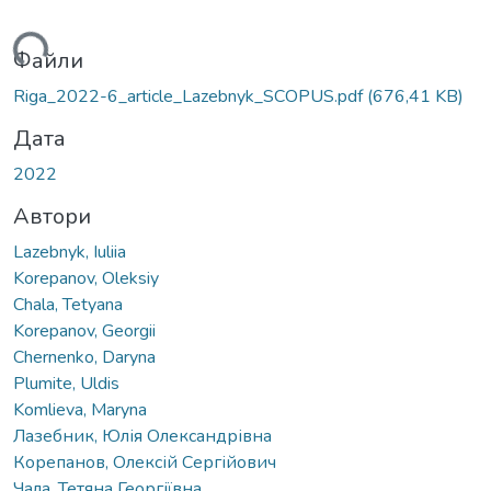
ься...
Файли
Riga_2022-6_article_Lazebnyk_SCOPUS.pdf
(676,41 KB)
Дата
2022
Автори
Lazebnyk, Iuliia
Korepanov, Oleksiy
Chala, Tetyana
Korepanov, Georgii
Chernenko, Daryna
Plumite, Uldis
Komlieva, Maryna
Лазебник, Юлія Олександрівна
Корепанов, Олексій Сергійович
Чала, Тетяна Георгіївна