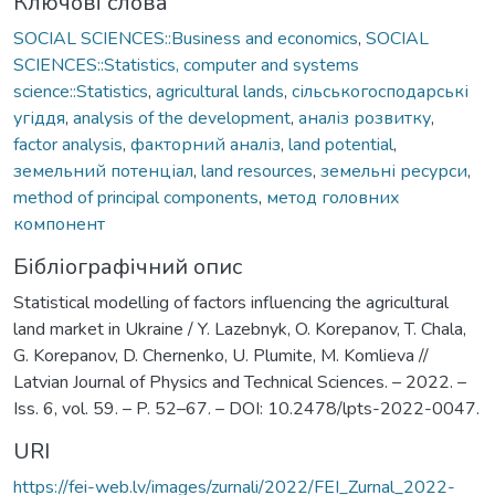
Ключові слова
SOCIAL SCIENCES::Business and economics
,
SOCIAL
SCIENCES::Statistics, computer and systems
science::Statistics
,
agricultural lands
,
сільськогосподарські
угіддя
,
analysis of the development
,
аналіз розвитку
,
factor analysis
,
факторний аналіз
,
land potential
,
земельний потенціал
,
land resources
,
земельні ресурси
,
method of principal components
,
метод головних
компонент
Бібліографічний опис
Statistical modelling of factors influencing the agricultural
land market in Ukraine / Y. Lazebnyk, O. Korepanov, T. Chala,
G. Korepanov, D. Chernenko, U. Plumite, M. Komlieva //
Latvian Journal of Physics and Technical Sciences. – 2022. –
Iss. 6, vol. 59. – P. 52–67. – DOI: 10.2478/lpts-2022-0047.
URI
https://fei-web.lv/images/zurnali/2022/FEI_Zurnal_2022-