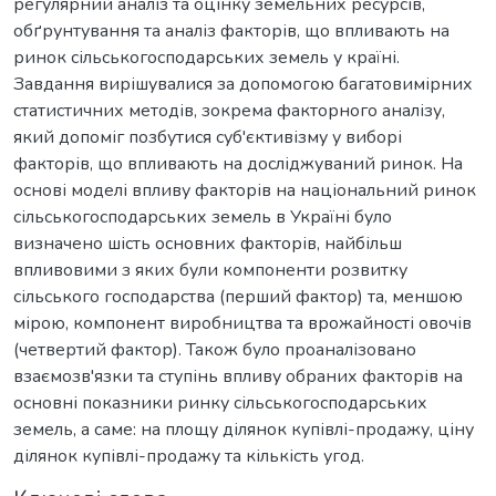
регулярний аналіз та оцінку земельних ресурсів,
обґрунтування та аналіз факторів, що впливають на
ринок сільськогосподарських земель у країні.
Завдання вирішувалися за допомогою багатовимірних
статистичних методів, зокрема факторного аналізу,
який допоміг позбутися суб'єктивізму у виборі
факторів, що впливають на досліджуваний ринок. На
основі моделі впливу факторів на національний ринок
сільськогосподарських земель в Україні було
визначено шість основних факторів, найбільш
впливовими з яких були компоненти розвитку
сільського господарства (перший фактор) та, меншою
мірою, компонент виробництва та врожайності овочів
(четвертий фактор). Також було проаналізовано
взаємозв'язки та ступінь впливу обраних факторів на
основні показники ринку сільськогосподарських
земель, а саме: на площу ділянок купівлі-продажу, ціну
ділянок купівлі-продажу та кількість угод.