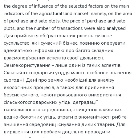
the degree of influence of the selected factors on the main
indicators of the agricultural land market, namely, on the area
of purchase and sale plots, the price of purchase and sale
plots, and the number of transactions were also analysed.
Для прийняття обґрунтованих рішень сучасне
суспільство, як і сучасний бізнес, повинно оперувати
адекватною інформацією про багато складних
взаємопов'язаних аспектів своєї діяльності.
Землекористування – лише один із таких аспектів.
Сільськогосподарські угіддя мають особливе значення
сьогодні. Дані про землю необхідні для аналізу
екологічних процесів, а також для припинення
безсистемного, неконтрольованого використання
сільськогосподарських угідь, деградації
навколишнього середовища, знищення важливих
водно-болотних угідь, втрати різноманітності риб та
знищення середовищ існування диких тварин. Для
вирішення цих проблем доцільно проводити