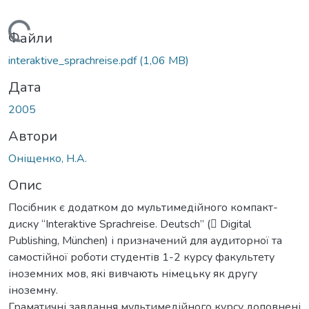
Вантажиться...
Файли
interaktive_sprachreise.pdf
(1,06 MB)
Дата
2005
Автори
Оніщенко, Н.А.
Опис
Посібник є додатком до мультимедійного компакт-
диску “Interaktive Sprachreise. Deutsch” ( Digital
Publishing, München) і призначений для аудиторної та
самостійної роботи студентів 1-2 курсу факультету
іноземних мов, які вивчають німецьку як другу
іноземну.
Граматичні завдання мультимедійного курсу доповнені