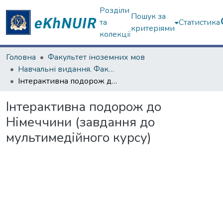
Розділи
Пошук за
та
Статистика
критеріями
колекції
Головна
Факультет іноземних мов
Навчальні видання. Факультет іноземних мов
Інтерактивна подорож до Німеччини (завдання до мультимедійного курсу)
Інтерактивна подорож до
Німеччини (завдання до
мультимедійного курсу)