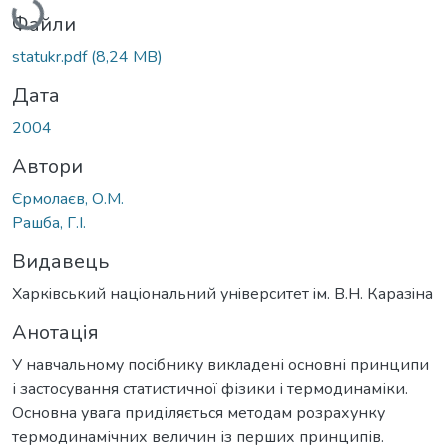
Файли
statukr.pdf
(8,24 MB)
Дата
2004
Автори
Єрмолаєв, О.М.
Рашба, Г.І.
Видавець
Харкiвський нацiональний унiверситет iм. В.Н. Каразiна
Анотація
У навчальному посібнику викладені основні принципи
і застосування статистичної фізики і термодинаміки.
Основна увага приділяється методам розрахунку
термодинамічних величин із перших принципів.