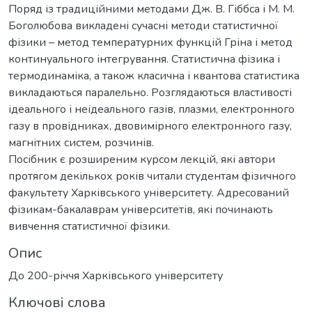
Поряд із традиційними методами Дж. В. Гіббса і М. М.
Боголюбова викладені сучасні методи статистичної
фізики – метод температурних функцій Гріна і метод
континуального інтегрування. Статистична фізика і
термодинаміка, а також класична і квантова статистика
викладаються паралельно. Розглядаються властивості
ідеального і неідеального газів, плазми, електронного
газу в провідниках, двовимірного електронного газу,
магнітних систем, розчинів.
Посібник є розширеним курсом лекцій, які автори
протягом декількох років читали студентам фізичного
факультету Харківського університету. Адресований
фізикам-бакалаврам університетів, які починають
вивчення статистичної фізики.
Опис
До 200-річчя Харківського університету
Ключові слова