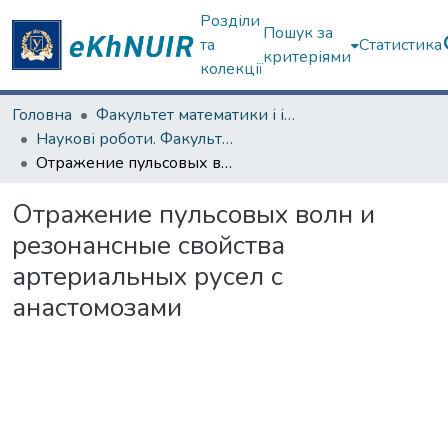
Розділи
Пошук за
та
Статистика
критеріями
колекції
Головна
Факультет математики і інформатики
Наукові роботи. Факультет математики і інформатики
Отражение пульсовых волн и резонансные свойства артериальных русел с анастомозами
Отражение пульсовых волн и
резонансные свойства
артериальных русел с
анастомозами