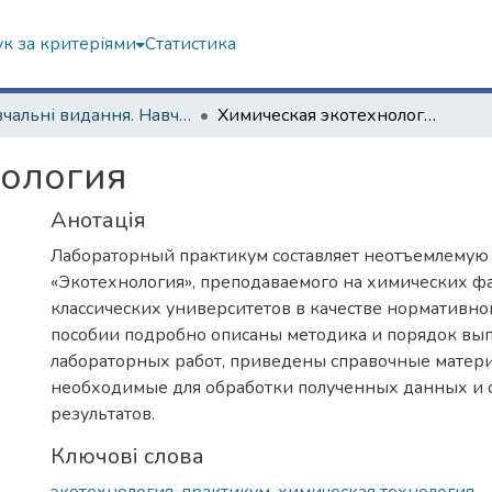
к за критеріями
Статистика
Навчальні видання. Навчально-науковий інститут Хімії
Химическая экотехнология
нология
Анотація
Лабораторный практикум составляет неотъемлемую 
«Экотехнология», преподаваемого на химических ф
классических университетов в качестве нормативн
пособии подробно описаны методика и порядок вы
лабораторных работ, приведены справочные матери
необходимые для обработки полученных данных и 
результатов.
Ключові слова