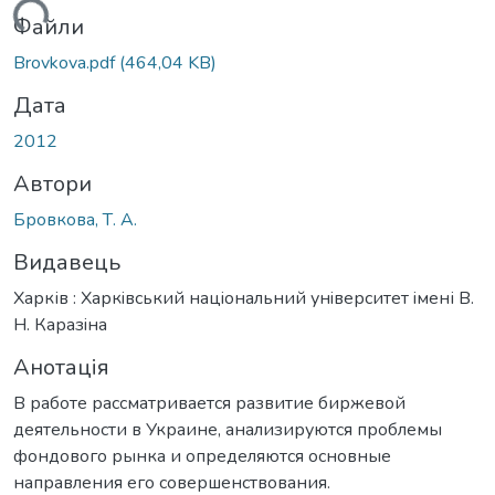
иться...
Файли
Brovkova.pdf
(464,04 KB)
Дата
2012
Автори
Бровкова, Т. А.
Видавець
Харків : Харкiвський нацiональний унiверситет iмені В.
Н. Каразiна
Анотація
В работе рассматривается развитие биржевой
деятельности в Украине, анализируются проблемы
фондового рынка и определяются основные
направления его совершенствования.