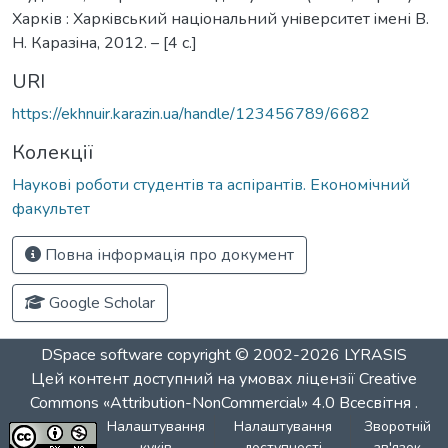
Харків : Харкiвський нацiональний унiверситет iмені В.
Н. Каразiна, 2012. – [4 c.]
URI
https://ekhnuir.karazin.ua/handle/123456789/6682
Колекції
Наукові роботи студентів та аспірантів. Економічний
факультет
Повна інформація про документ
Google Scholar
DSpace software
copyright © 2002-2026
LYRASIS
Цей контент доступний на умовах ліцензії
Creative
Commons «Attribution-NonCommercial» 4.0 Всесвітня
.
Налаштування
Налаштування
Зворотній
куків
доступності
зв'язок