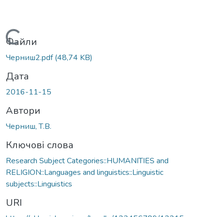
Вантажиться...
Файли
Черниш2.pdf
(48,74 KB)
Дата
2016-11-15
Автори
Черниш, Т.В.
Ключові слова
Research Subject Categories::HUMANITIES and
RELIGION::Languages and linguistics::Linguistic
subjects::Linguistics
URI