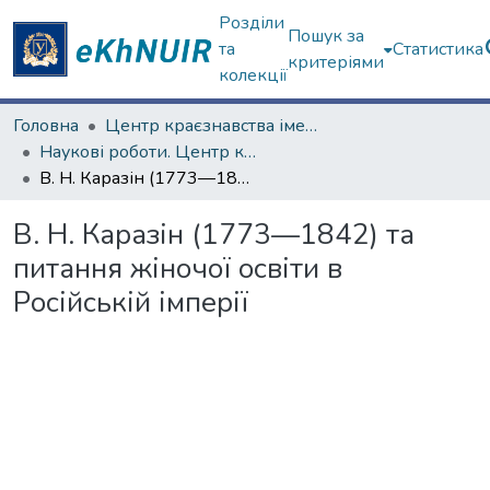
Розділи
Пошук за
та
Статистика
критеріями
колекції
Головна
Центр краєзнавства імені академіка П.Т. Тронька
Наукові роботи. Центр краєзнавства
В. Н. Каразін (1773—1842) та питання жіночої освіти в Російській імперії
В. Н. Каразін (1773—1842) та
питання жіночої освіти в
Російській імперії