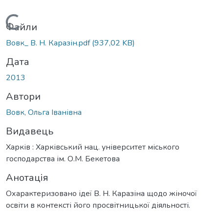
Вантажиться...
Файли
Вовк_ В. Н. Каразін.pdf
(937,02 KB)
Дата
2013
Автори
Вовк, Ольга Іванівна
Видавець
Харків : Харківський нац. університет міського
господарства ім. О.М. Бекетова
Анотація
Охарактеризовано ідеї В. Н. Каразіна щодо жіночої
освіти в контексті його просвітницької діяльності.