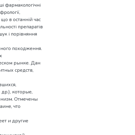
ші фармакологічні
фрології,
 що в останній час
льності препаратів
шук і порівняння
инного походження.
х
еском рынке. Дан
итных средств,
вшихся,
др.), которые,
анизм. Отмечены
аине, что
еет и другие