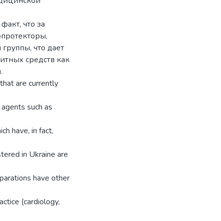
едицинской
факт, что за
опротекторы,
 группы, что дает
итных средств как
.
that are currently
r agents such as
ch have, in fact,
tered in Ukraine are
parations have other
ctice (cardiology,