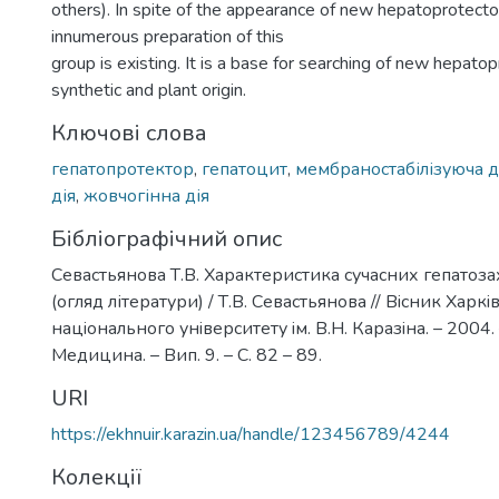
others). In spite of the appearance of new hepatoprotect
innumerous preparation of this
group is existing. It is a base for searching of new hepato
synthetic and plant origin.
Ключові слова
гепатопротектор
,
гепатоцит
,
мембраностабілізуюча д
дія
,
жовчогінна дія
Бібліографічний опис
Севастьянова Т.В. Характеристика сучасних гепатоза
(огляд літератури) / Т.В. Севастьянова // Вiсник Харкi
нацiонального унiверситету iм. В.Н. Каразiна. – 2004.
Медицина. – Вип. 9. – С. 82 – 89.
URI
https://ekhnuir.karazin.ua/handle/123456789/4244
Колекції