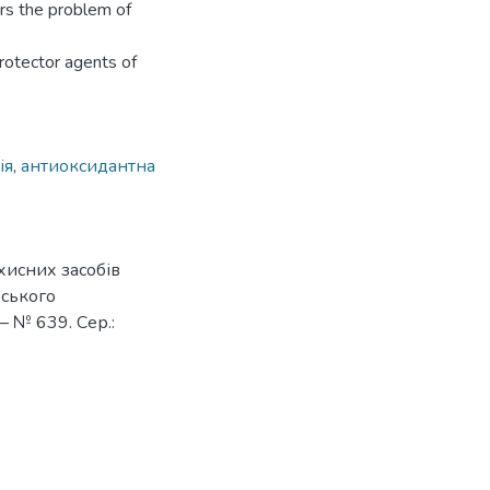
ors the problem of
protector agents of
ія
,
антиоксидантна
хисних засобів
вського
 – № 639. Сер.: