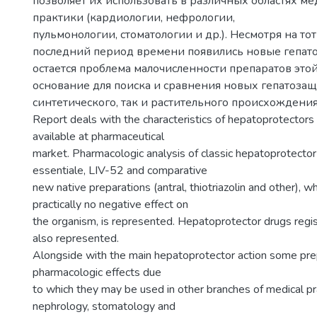
позволяет их использовать в различных областях м
практики (кардиологии, нефрологии,
пульмонологии, стоматологии и др.). Несмотря на тот 
последний период времени появились новые гепат
остается проблема малочисленности препаратов этой
основание для поиска и сравнения новых гепатозащ
синтетического, так и растительного происхождения
Report deals with the characteristics of hepatoprotectors 
available at pharmaceutical
market. Pharmacologic analysis of classic hepatoprotecto
essentiale, LIV-52 and comparative
new native preparations (antral, thiotriazolin and other), whi
practically no negative effect on
the organism, is represented. Hepatoprotector drugs regis
also represented.
Alongside with the main hepatoprotector action some pre
pharmacologic effects due
to which they may be used in other branches of medical pra
nephrology, stomatology and