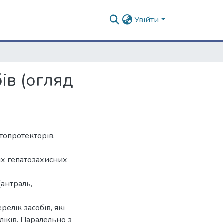
Увійти
ів (огляд
топротекторів,
их гепатозахисних
(антраль,
елік засобів, які
ліків. Паралельно з