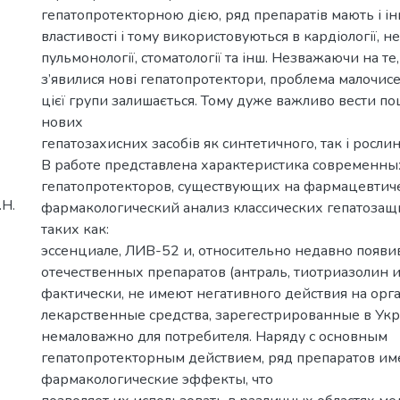
гепатопротекторною дією, ряд препаратів мають і ін
властивості і тому використовуються в кардіології, не
пульмонології, стоматології та інш. Незважаючи на те,
з’явилися нові гепатопротектори, проблема малочисе
цієї групи залишається. Тому дуже важливо вести по
нових
гепатозахисних засобів як синтетичного, так і росл
В работе представлена характеристика современны
гепатопротекторов, существующих на фармацевтич
.Н.
фармакологический анализ классических гепатозащ
таких как:
эссенциале, ЛИВ-52 и, относительно недавно появи
отечественных препаратов (антраль, тиотриазолин и 
фактически, не имеют негативного действия на орг
лекарственные средства, зарегестрированные в Укр
немаловажно для потребителя. Наряду с основным
гепатопротекторным действием, ряд препаратов им
фармакологические эффекты, что