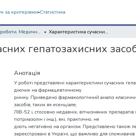
к за критеріями
Статистика
Наукові роботи. Медичний факультет
Характеристика сучасних гепатозахисних засобів (огляд літератури)
сних гепатозахисних засоб
Анотація
У роботі представлені характеристики сучасних гепа
діючих на фармацевтичному
ринку. Приведено фармакологічний аналіз класичн
засобів, таких як есенціале,
ЛІВ-52 і, стосовно недавніх, вітчизняних препаратів 
тіотриазолін і інш.), які, практично, не
діють негативно на організм. Представлено також пер
зареєстровані в Україні, що важливо для споживачів 