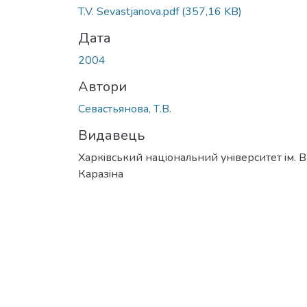
T.V. Sevastjanova.pdf
(357,16 KB)
Дата
2004
Автори
Севастьянова, Т.В.
Видавець
Харкiвський нацiональний унiверситет iм. В
Каразiна