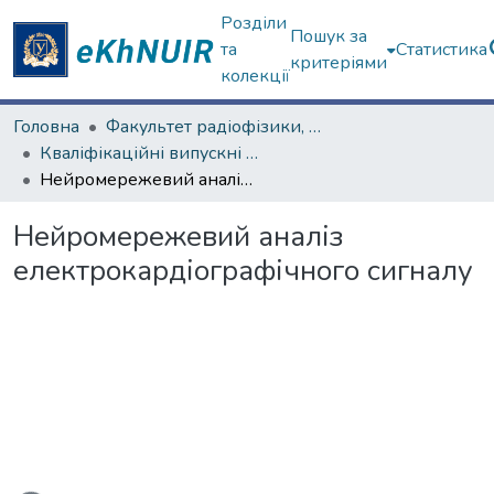
Розділи
Пошук за
та
Статистика
критеріями
колекції
Головна
Факультет радіофізики, біомедичної електроніки та комп’ютерних систем
Кваліфікаційні випускні роботи магістрів. Факультет радіофізики, біомедичної електроніки та комп’ютерних систем
Нейромережевий аналіз електрокардіографічного сигналу
Нейромережевий аналіз
електрокардіографічного сигналу
житься...