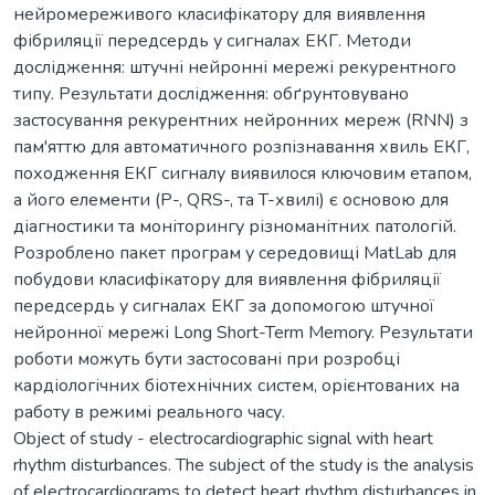
нейромереживого класифікатору для виявлення
фібриляції передсердь у сигналах ЕКГ. Методи
дослідження: штучні нейронні мережі рекурентного
типу. Результати дослідження: обґрунтовувано
застосування рекурентних нейронних мереж (RNN) з
пам'яттю для автоматичного розпізнавання хвиль ЕКГ,
походження ЕКГ сигналу виявилося ключовим етапом,
а його елементи (P-, QRS-, та T-хвилі) є основою для
діагностики та моніторингу різноманітних патологій.
Розроблено пакет програм у середовищі MatLab для
побудови класифікатору для виявлення фібриляції
передсердь у сигналах ЕКГ за допомогою штучної
нейронної мережі Long Short-Term Memory. Результати
роботи можуть бути застосовані при розробці
кардіологічних біотехнічних систем, орієнтованих на
работу в режимі реального часу.
Object of study - electrocardiographic signal with heart
rhythm disturbances. The subject of the study is the analysis
of electrocardiograms to detect heart rhythm disturbances in