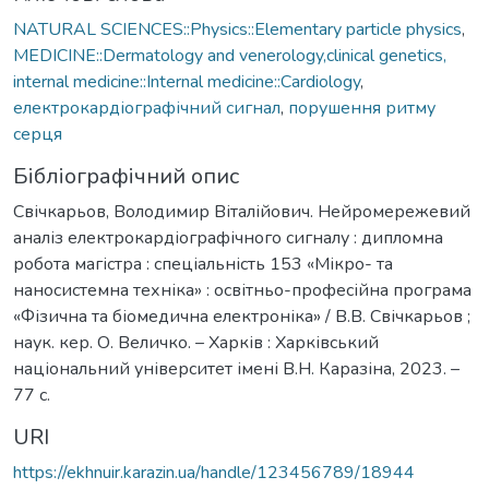
NATURAL SCIENCES::Physics::Elementary particle physics
,
MEDICINE::Dermatology and venerology,clinical genetics,
internal medicine::Internal medicine::Cardiology
,
електрокардіографічний сигнал
,
порушення ритму
серця
Бібліографічний опис
Свічкарьов, Володимир Віталійович. Нейромережевий
аналіз електрокардіографічного сигналу : дипломна
робота магістра : спеціальність 153 «Мікро- та
наносистемна техніка» : освітньо-професійна програма
«Фізична та біомедична електроніка» / В.В. Свічкарьов ;
наук. кер. О. Величко. – Харків : Харківський
національний університет імені В.Н. Каразіна, 2023. –
77 с.
URI
https://ekhnuir.karazin.ua/handle/123456789/18944