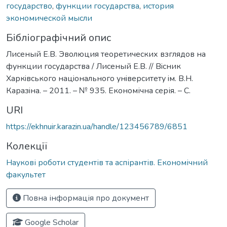
государство
,
функции государства
,
история
экономической мысли
Бібліографічний опис
Лисеный Е.В. Эволюция теоретических взглядов на
функции государства / Лисеный Е.В. // Вiсник
Харкiвського нацiонального унiверситету iм. В.Н.
Каразiна. – 2011. – № 935. Економічна серія. – С.
URI
https://ekhnuir.karazin.ua/handle/123456789/6851
Колекції
Наукові роботи студентів та аспірантів. Економічний
факультет
Повна інформація про документ
Google Scholar