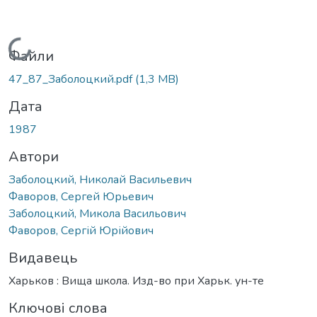
Вантажиться...
Файли
47_87_Заболоцкий.pdf
(1,3 MB)
Дата
1987
Автори
Заболоцкий, Николай Васильевич
Фаворов, Сергей Юрьевич
Заболоцкий, Микола Васильович
Фаворов, Сергій Юрійович
Видавець
Харьков : Вища школа. Изд-во при Харьк. ун-те
Ключові слова