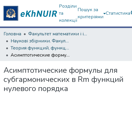
Розділи
Пошук за
та
Статистика
критеріями
колекції
Головна
Факультет математики і інформатики
Наукові збірники. Факультет математики і інформатики
Теория функций, функциональный анализ и их приложения (1965–1985 гг.)
Асимптотические формулы для субгармонических в Rm функций нулевого порядка
Асимптотические формулы для
субгармонических в Rm функций
нулевого порядка