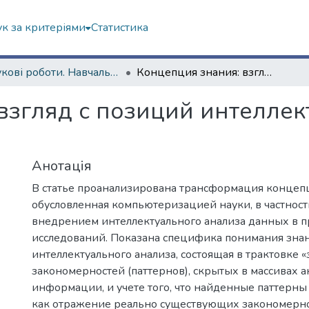
к за критеріями
Статистика
Наукові роботи. Навчально-науковий інститут соціології та медіакомунікацій
Концепция знания: взгляд с позиций интеллектуального анализа данных
взгляд с позиций интеллек
Анотація
В статье проанализирована трансформация концеп
обусловленная компьютеризацией науки, в частнос
внедрением интеллектуального анализа данных в п
исследований. Показана специфика понимания знан
интеллектуального анализа, состоящая в трактовке 
закономерностей (паттернов), скрытых в массивах 
информации, и учете того, что найденные паттерны 
как отражение реально существующих закономерн