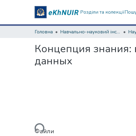
Розділи та колекції
Пошу
Головна
Навчально-науковий інститут соціології та медіакомунікацій
Концепция знания: 
данных
Вантажиться...
Файли