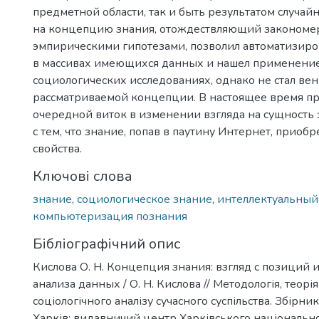
предметной области, так и быть результатом случайн
на концепцию знания, отождествляющий закономер
эмпирическими гипотезами, позволил автоматизиро
в массивах имеющихся данных и нашел применение
социологических исследованиях, однако не стал в
рассматриваемой концепции. В настоящее время п
очередной виток в изменении взгляда на сущность 
с тем, что знание, попав в паутину Интернет, приоб
свойства.
Ключові слова
знание
,
социологическое знание
,
интеллектуальный
компьютеризация познания
Бібліографічний опис
Кислова О. Н. Концепция знания: взгляд с позиций 
анализа данных / О. Н. Кислова // Методологія, теорі
соціологічного аналізу сучасного суспільства. Збірни
Харків: видавничий центр Харківського національно