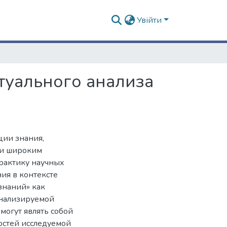
Увійти
туального анализа
ции знания,
ти широким
рактику научных
ия в контексте
«знаний» как
анализируемой
могут являть собой
остей исследуемой