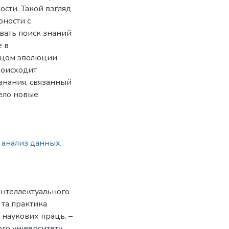
ости. Такой взгляд
ности с
вать поиск знаний
 в
енцом эволюции
роисходит
знания, связанный
рело новые
 анализ данных
,
интеллектуального
я та практика
к наукових праць. –
го університету