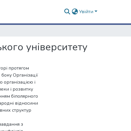
Увійти
кого університету
торі протягом
 боку Організації
 організацією і
еки і розвитку
енням біполярного
народні відносини
івних структур
 завдання з