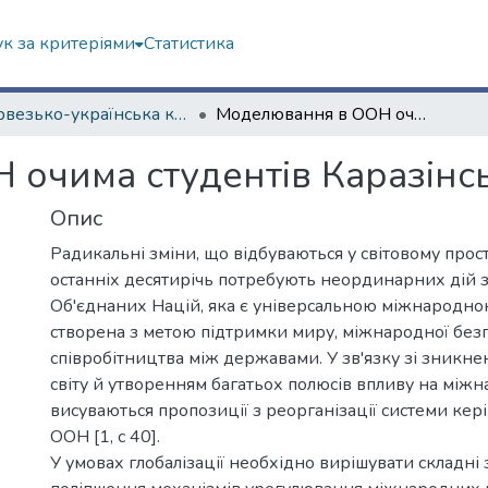
к за критеріями
Статистика
Норвезько-українська конференція, присвячена діяльності Ф. Нансена в Україні у 1921–1922 роках
Моделювання в ООН очима студентів Каразінського університету
очима студентів Каразінсь
Опис
Радикальні зміни, що відбуваються у світовому прос
останніх десятирічь потребують неординарних дій з
Об'єднаних Націй, яка є універсальною міжнародною
створена з метою підтримки миру, міжнародної безп
співробітництва між державами. У зв'язку зі зникн
світу й утворенням багатьох полюсів впливу на між
висуваються пропозиції з реорганізації системи кер
ООН [1, с 40].
У умовах глобалізації необхідно вирішувати складні