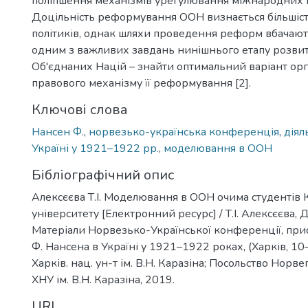
поліпшення механізмів урегулювання міжнародних к
Доцільність реформування ООН визнається більшіс
політиків, однак шляхи проведення реформ вбачають
одним з важливих завдань нинішнього етапу розвит
Об'єднаних Націй – знайти оптимальний варіант орг
правового механізму її реформування [2].
Ключові слова
Нансен Ф.
,
норвезько-українська конференція
,
діял
Україні у 1921–1922 рр.
,
моделювання в ООН
Бібліографічний опис
Алексєєва Т.І. Моделювання в ООН очима студентів 
університету [Електронний ресурс] / Т.І. Алексєєва, Д
Матеріали Норвезько-Української конференції, прис
Ф. Нансена в Україні у 1921–1922 роках, (Харків, 10–
Харків. нац. ун-т ім. В.Н. Каразіна; Посольство Норвегії
ХНУ ім. В.Н. Каразіна, 2019.
URI