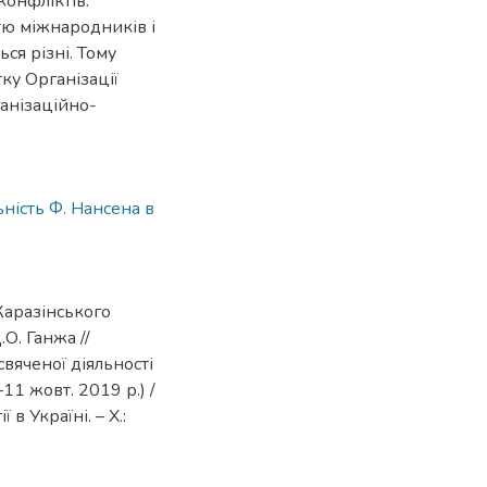
онфліктів.
тю міжнародників і
ся різні. Тому
ку Організації
анізаційно-
ьність Ф. Нансена в
Каразінського
.О. Ганжа //
вяченої діяльності
11 жовт. 2019 р.) /
 в Україні. – Х.: