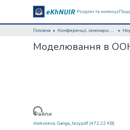
Розділи та колекції
Пошу
Головна
Конференції, семінари. ХНУ імені В.Н. Каразіна
Моделювання в ООН 
Вантажиться...
Файли
Alekseeva, Ganga_tezy.pdf
(472,22 KB)