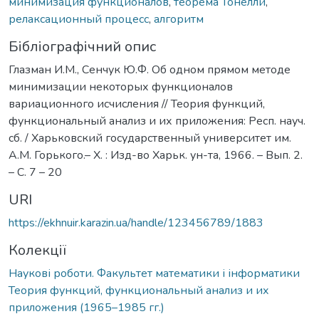
минимизация функционалов
,
теорема Тонелли
,
релаксационный процесс
,
алгоритм
Бібліографічний опис
Глазман И.М., Сенчук Ю.Ф. Об одном прямом методе
минимизации некоторых функционалов
вариационного исчисления // Теория функций,
функциональный анализ и их приложения: Респ. науч.
сб. / Харьковский государственный университет им.
А.М. Горького.– Х. : Изд-во Харьк. ун-та, 1966. – Вып. 2.
– С. 7 – 20
URI
https://ekhnuir.karazin.ua/handle/123456789/1883
Колекції
Наукові роботи. Факультет математики і інформатики
Теория функций, функциональный анализ и их
приложения (1965–1985 гг.)