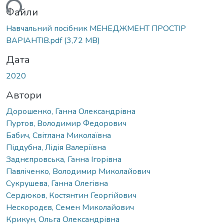
ься...
Файли
Навчальний посібник МЕНЕДЖМЕНТ ПРОСТІР
ВАРІАНТІВ.pdf
(3,72 MB)
Дата
2020
Автори
Дорошенко, Ганна Олександрівна
Пуртов, Володимир Федорович
Бабич, Світлана Миколаївна
Піддубна, Лідія Валеріївна
Заднєпровська, Ганна Ігорівна
Павліченко, Володимир Миколайович
Сукрушева, Ганна Олегівна
Сердюков, Костянтин Георгійович
Нескородєв, Семен Миколайович
Крикун, Ольга Олександрівна