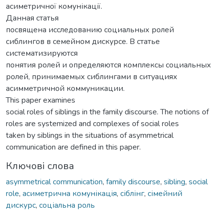
асиметричної комунікації.
Данная статья
посвящена исследованию социальных ролей
сиблингов в семейном дискурсе. В статье
систематизируются
понятия ролей и определяются комплексы социальных
ролей, принимаемых сиблингами в ситуациях
асимметричной коммуникации.
This paper examines
social roles of siblings in the family discourse. The notions of
roles are systemized and complexes of social roles
taken by siblings in the situations of asymmetrical
communication are defined in this paper.
Ключові слова
asymmetrical communication
,
family discourse
,
sibling
,
social
role
,
асиметрична комунікація
,
сіблінг
,
сімейний
дискурс
,
соціальна роль