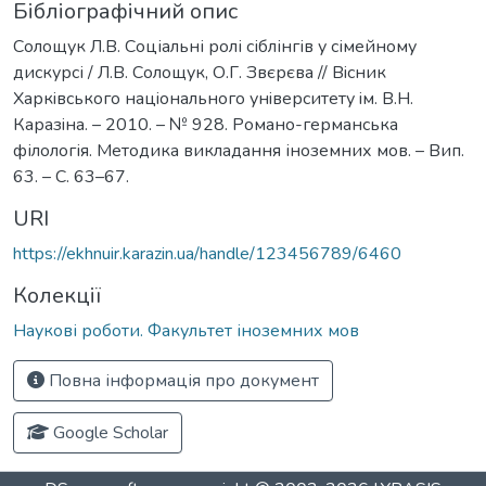
Бібліографічний опис
Солощук Л.В. Соціальні ролі сіблінгів у сімейному
дискурсі / Л.В. Солощук, О.Г. Звєрєва // Вiсник
Харкiвського нацiонального унiверситету iм. В.Н.
Каразiна. – 2010. – № 928. Романо-германська
філологія. Методика викладання іноземних мов. – Вип.
63. – С. 63–67.
URI
https://ekhnuir.karazin.ua/handle/123456789/6460
Колекції
Наукові роботи. Факультет іноземних мов
Повна інформація про документ
Google Scholar