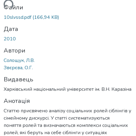
ься...
Файли
10slvssd.pdf
(166,94 KB)
Дата
2010
Автори
Солощук, Л.В.
Звєрєва, О.Г.
Видавець
Харкiвський нацiональний унiверситет iм. В.Н. Каразiна
Анотація
Статтю присвячено аналізу соціальних ролей сіблінгів у
сімейному дискурсі. У статті систематизуються
поняття ролей та визначаються комплекси соціальних
ролей, які беруть на себе сіблінги у ситуаціях