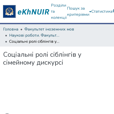
Розділи
Пошук за
та
Статистика
критеріями
колекції
Головна
Факультет іноземних мов
Наукові роботи. Факультет іноземних мов
Соціальні ролі сіблінгів у сімейному дискурсі
Соціальні ролі сіблінгів у
сімейному дискурсі