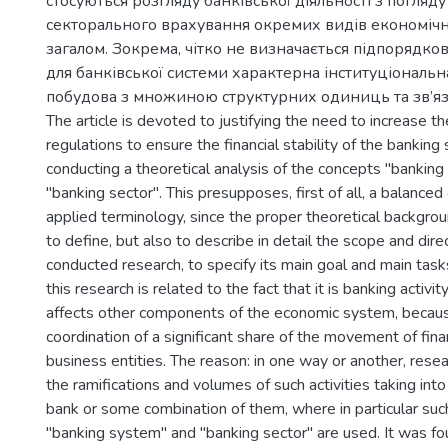
стосуються розгляду банківської діяльності з погляд
секторального врахування окремих видів економічно
загалом. Зокрема, чітко не визначається підпорядков
для банківської системи характерна інституціональн
побудова з множиною структурних одиниць та зв’я
The article is devoted to justifying the need to increase t
regulations to ensure the financial stability of the bankin
conducting a theoretical analysis of the concepts "bankin
"banking sector". This presupposes, first of all, a balanced
applied terminology, since the proper theoretical backgro
to define, but also to describe in detail the scope and dire
conducted research, to specify its main goal and main task
this research is related to the fact that it is banking activity
affects other components of the economic system, becaus
coordination of a significant share of the movement of fi
business entities. The reason: in one way or another, rese
the ramifications and volumes of such activities taking into
bank or some combination of them, where in particular su
"banking system" and "banking sector" are used. It was fou