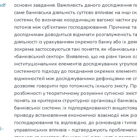
pdf
основні завдання. Важливість даного дослідження по
саме банківська діяльність суттєво впливає на інші с
системи, бо визначає координацію вагомої частки р
потоків між суб’єктами господарювання. Причина: та
дослідникам доводиться відмічати розгалуженість та
діяльності із урахуванням окремого банку або їх деяк
зокрема застосовуються такі поняття, як «банківська 
«банківський сектор». Виявлено, що на рівні таких о
інституціональних елементів досліджуваних угрупо
системного підходу до поєднання окремих елементів
відмінностей між досліджуваними дефініціями не сп
дозволяє говорити про тотожність їхнього змісту. П
розбіжності у теоретичному розумінні сутнісної зміс
понять за критерієм структурної організації банківс
банківської системи, їх підпорядкованості вищесто
приводу встановлення економічної взаємодії між рі
господарювання та, відповідно, до різновидів і тип
6-
управлінських впливів – підтверджують проблематик