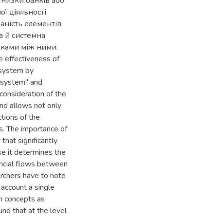
у низки банків або
ї діяльності
аність елементів;
а й системна
зками між ними.
he effectiveness of
g system by
g system" and
 consideration of the
und allows not only
ctions of the
s. The importance of
 that significantly
e it determines the
nancial flows between
archers have to note
 account a single
ch concepts as
nd that at the level