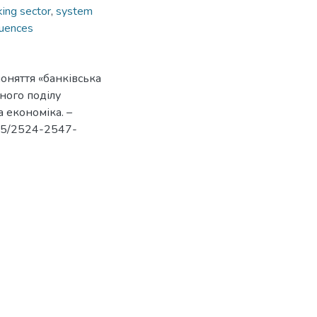
ing sector
,
system
luences
поняття «банківська
ьного поділу
а економіка. –
6565/2524-2547-