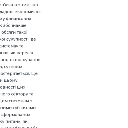
в’язана з тим, що
кладові економічної
уху фінансових
к або інакше
 обсяги такої
ої сукупності, де
система» та
знак, як перелік
вань та врахування
, суттєвих
остерігається. Це
ри цьому,
товності цих
ького сектору та
ящим системам з
зними суб’єктами
ів сформованих
у питань, які