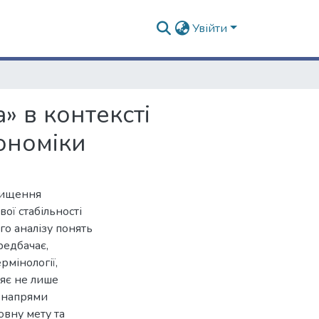
Увійти
» в контексті
ономіки
вищення
ої стабільності
о аналізу понять
редбачає,
рмінології,
яє не лише
а напрями
овну мету та