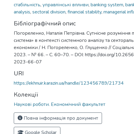
стабільність
,
управлінські впливи
,
banking system
,
bank
analysis
,
sectoral division
,
financial stability
,
managerial inf
Бібліографічний опис
Погореленко, Наталія Петрівна. Сутнісне розуміння 
система» в контексті системного аналізу та секторал
економіки / Н. Погореленко, О. Глущенко // Соціальн
2023. – № 66. – С. 60–70. – DOI: https://doi.org/10.2
2023-66-07
URI
https://ekhnuir.karazin.ua/handle/123456789/21734
Колекції
Наукові роботи. Економічний факультет
Повна інформація про документ
Google Scholar