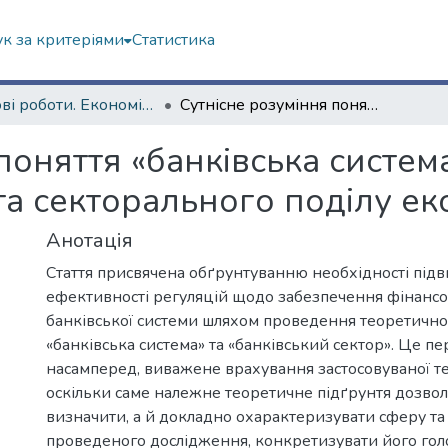
к за критеріями
Статистика
Наукові роботи. Економічний факультет
Сутнісне розуміння поняття «банківська система» в контексті системного аналізу та секторального поділу економіки
поняття «банківська система
та секторального поділу ек
Анотація
Стаття присвячена обґрунтуванню необхідності під
ефективності регуляцій щодо забезпечення фінансов
банківської системи шляхом проведення теоретичног
«банківська система» та «банківський сектор». Це пе
насамперед, виважене врахування застосовуваної те
оскільки саме належне теоретичне підґрунтя дозвол
визначити, а й докладно охарактеризувати сферу т
проведеного дослідження, конкретизувати його гол