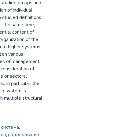
he studied groups and
on of individual
 studied definitions.
 At the same time,
ential content of
organization of the
n to higher systems
een various
types of management
 consideration of
s or sectoral
. In particular, the
ing system is
h multiple structural
 система
,
 поділ
,
фінансова