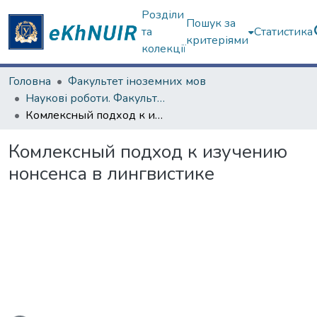
Розділи
Пошук за
та
Статистика
критеріями
колекції
Головна
Факультет іноземних мов
Наукові роботи. Факультет іноземних мов
Комлексный подход к изучению нонсенса в лингвистике
Комлексный подход к изучению
нонсенса в лингвистике
ться...