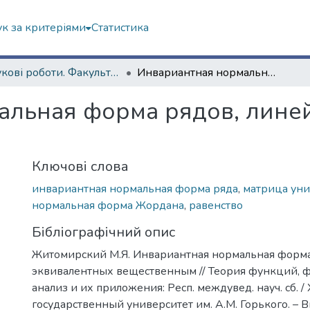
к за критеріями
Статистика
Наукові роботи. Факультет математики і інформатики
Инвариантная нормальная форма рядов, линейно-эквивалентных вещественным
альная форма рядов, лине
Ключові слова
инвариантная нормальная форма ряда
,
матрица уни
нормальная форма Жордана
,
равенство
Бібліографічний опис
Житомирский М.Я. Инвариантная нормальная форма
эквивалентных вещественным // Теория функций,
анализ и их приложения: Респ. междувед. науч. сб. 
государственный университет им. А.М. Горького. – Вы