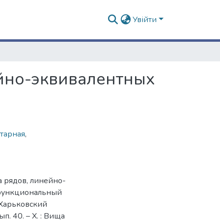
Увійти
йно-эквивалентных
тарная
,
 рядов, линейно-
 функциональный
/ Харьковский
п. 40. – Х. : Вища