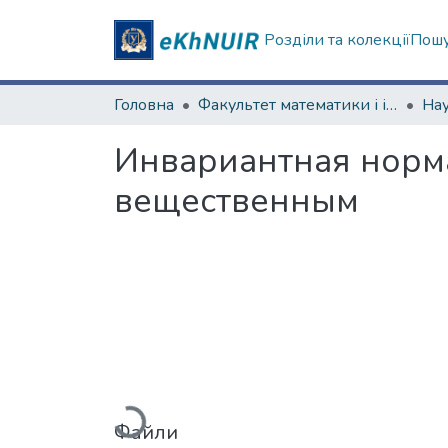
Розділи та колекції
Пошу
Головна
Факультет математики і інформатики
Инвариантная норм
вещественным
Вантажиться...
Файли