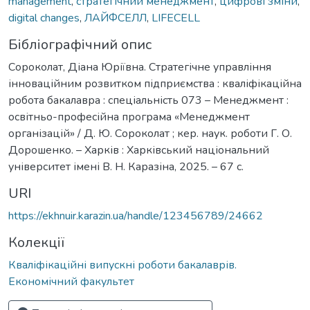
management
,
стратегічний менеджмент
,
цифрові зміни
,
digital changes
,
ЛАЙФСЕЛЛ
,
LIFECELL
Бібліографічний опис
Сороколат, Діана Юріївна. Стратегічне управління
інноваційним розвитком підприємства : кваліфікаційна
робота бакалавра : спеціальність 073 – Менеджмент :
освітньо-професійна програма «Менеджмент
організацій» / Д. Ю. Сороколат ; кер. наук. роботи Г. О.
Дорошенко. – Харків : Харківський національний
університет імені В. Н. Каразіна, 2025. – 67 с.
URI
https://ekhnuir.karazin.ua/handle/123456789/24662
Колекції
Кваліфікаційні випускні роботи бакалаврів.
Економічний факультет