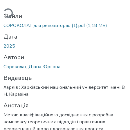
иться...
Файли
СОРОКОЛАТ для репозиторію (1).pdf
(1,18 MB)
Дата
2025
Автори
Сороколат, Діана Юріївна
Видавець
Харків : Харківський національний університет імені В.
Н. Каразіна
Анотація
Метою кваліфікаційного дослідження є розробка
комплексу теоретичних підходів і практичних
рекомендацій щодо вдосконалення процесу