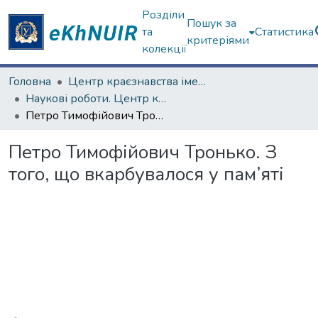
Розділи
Пошук за
та
Статистика
критеріями
колекції
Головна
Центр краєзнавства імені академіка П.Т. Тронька
Наукові роботи. Центр краєзнавства
Петро Тимофійович Тронько. З того, що вкарбувалося у пам’яті
Петро Тимофійович Тронько. З
того, що вкарбувалося у пам’яті