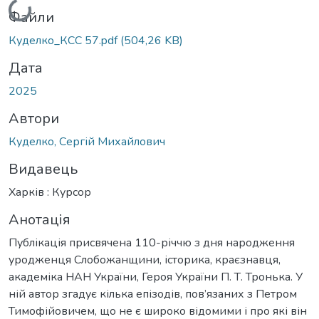
Вантажиться...
Файли
Куделко_КСС 57.pdf
(504,26 KB)
Дата
2025
Автори
Куделко, Сергій Михайлович
Видавець
Харків : Курсор
Анотація
Публікація присвячена 110-річчю з дня народження
уродженця Слобожанщини, історика, краєзнавця,
академіка НАН України, Героя України П. Т. Тронька. У
ній автор згадує кілька епізодів, пов’язаних з Петром
Тимофійовичем, що не є широко відомими і про які він