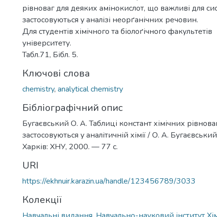
рівноваг для деяких амінокислот, що важливі для сист
застосовуються у аналізі неорґанічних речовин.
Для студентів хімічного та біолоґічного факультетів
університету.
Табл.71, Бібл. 5.
Ключові слова
сhemistry
,
аnalytical chemistry
Бібліографічний опис
Бугаєвський О. А. Таблиці констант хімічних рівнова
застосовуються у аналітичній хімії / О. А. Бугаєвський
Харків: ХНУ, 2000. — 77 с.
URI
https://ekhnuir.karazin.ua/handle/123456789/3033
Колекції
Навчальні видання. Навчально-науковий інститут Хім