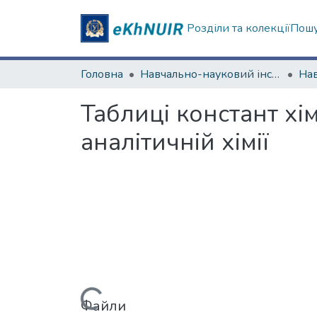
Розділи та колекції
Пошу
Головна
Навчально-науковий інститут Хімії
Таблиці констант хі
аналітичній хімії
Файли