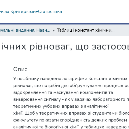
к за критеріями
Статистика
Навчальні видання. Навчально-науковий інститут Хімії
Таблиці констант хімічних рівноваг, що застосовуються у аналітичній хімії
мічних рівноваг, що застосо
Опис
У посібнику наведено логарифми констант хімічних
рівноваг, що потрібні для обґрунтування процесів р
відокремлення та маскування компонентів та
вимірювання сиґналу - як у задачах лабораторного пр
теоретичних учбових вправах з аналітичної
хімії. Щоб у теоретичних вправах зі студентами біол
факультету показати спорідненість деяких проблем
аналітичної та біолоґічної хімії, у таблицях наведен