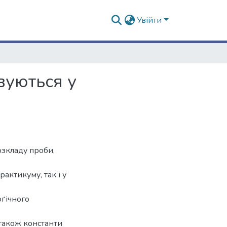
Увійти
вуються у
озкладу проби,
актикуму, так і у
оґічного
о також константи