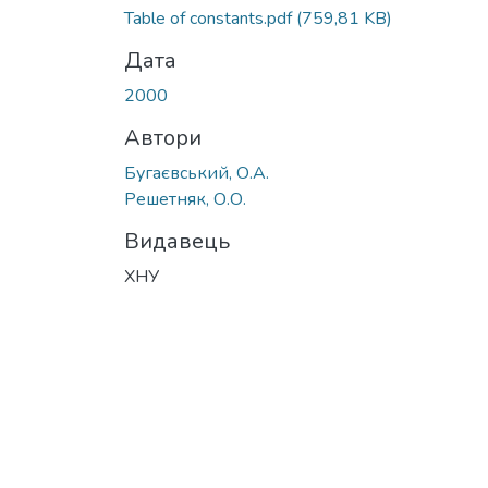
Вантажиться...
Table of constants.pdf
(759,81 KB)
Дата
2000
Автори
Бугаєвський, О.А.
Решетняк, О.О.
Видавець
ХНУ