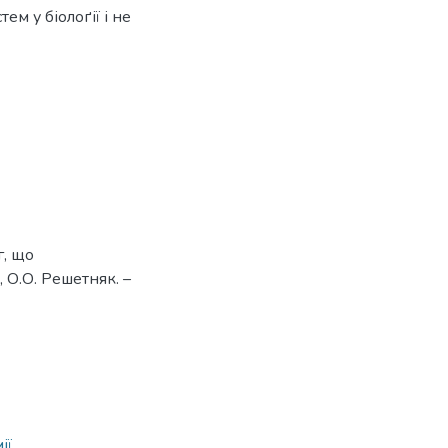
ем у біолоґії і не
г, що
, О.О. Решетняк. –
ії