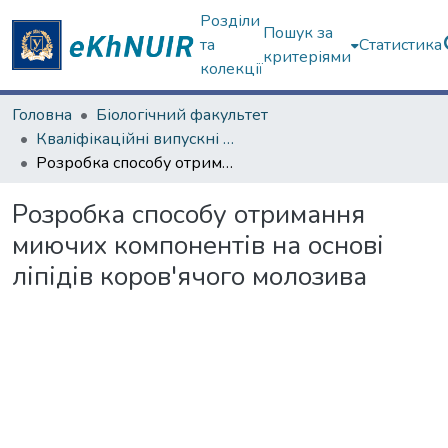
Розділи
Пошук за
та
Статистика
критеріями
колекції
Головна
Біологічний факультет
Кваліфікаційні випускні роботи бакалаврів. Біологічний факультет
Розробка способу отримання миючих компонентів на основі ліпідів коров'ячого молозива
Розробка способу отримання
миючих компонентів на основі
ліпідів коров'ячого молозива