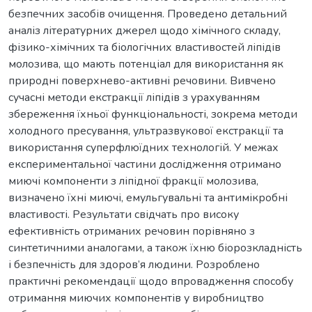
безпечних засобів очищення. Проведено детальний
аналіз літературних джерел щодо хімічного складу,
фізико-хімічних та біологічних властивостей ліпідів
молозива, що мають потенціал для використання як
природні поверхнево-активні речовини. Вивчено
сучасні методи екстракції ліпідів з урахуванням
збереження їхньої функціональності, зокрема методи
холодного пресування, ультразвукової екстракції та
використання суперфлюїдних технологій. У межах
експериментальної частини дослідження отримано
миючі компоненти з ліпідної фракції молозива,
визначено їхні миючі, емульгувальні та антимікробні
властивості. Результати свідчать про високу
ефективність отриманих речовин порівняно з
синтетичними аналогами, а також їхню біорозкладність
і безпечність для здоров’я людини. Розроблено
практичні рекомендації щодо впровадження способу
отримання миючих компонентів у виробництво