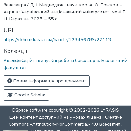
бакалавра / Д. І. Медведюк ; наук. кер. А. О. Божков. –
Харків : Харківський національний університет імені В.
Н. Каразіна, 2025. – 55 с.
URI
https://ekhnuir.karazin.ua/handle/123456789/22113
Колекції
Кваліфікаційні випускні роботи бакалаврів. Біологічний
факультет
Повна інформація про документ
Google Scholar
DSpace software
copyright © 2002-2026
LYRASIS
Цей контент доступний на умовах ліцензії
Creative
Commons «Attribution-NonCommercial» 4.0 Всесвітня
.