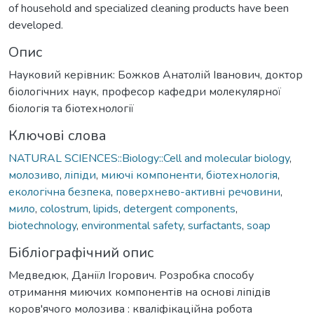
of household and specialized cleaning products have been
developed.
Опис
Науковий керівник: Божков Анатолій Іванович, доктор
біологічних наук, професор кафедри молекулярної
біологія та біотехнології
Ключові слова
NATURAL SCIENCES::Biology::Cell and molecular biology
,
молозиво
,
ліпіди
,
миючі компоненти
,
біотехнологія
,
екологічна безпека
,
поверхнево-активні речовини
,
мило
,
colostrum
,
lipids
,
detergent components
,
biotechnology
,
environmental safety
,
surfactants
,
soap
Бібліографічний опис
Медведюк, Даніїл Ігорович. Розробка способу
отримання миючих компонентів на основі ліпідів
коров'ячого молозива : кваліфікаційна робота