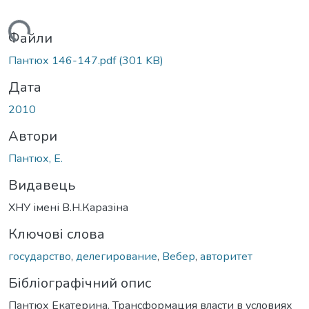
ажиться...
Файли
Пантюх 146-147.pdf
(301 KB)
Дата
2010
Автори
Пантюх, Е.
Видавець
ХНУ імені В.Н.Каразіна
Ключові слова
государство
,
делегирование
,
Вебер
,
авторитет
Бібліографічний опис
Пантюх Екатерина. Трансформация власти в условиях