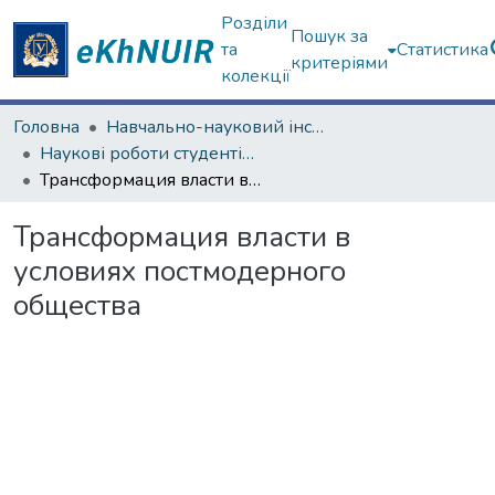
Розділи
Пошук за
та
Статистика
критеріями
колекції
Головна
Навчально-науковий інститут соціології та медіакомунікацій
Наукові роботи студентів та аспірантів. Навчально-науковий інститут соціології та медіакомунікацій
Трансформация власти в условиях постмодерного общества
Трансформация власти в
условиях постмодерного
общества