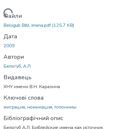
Вантажиться...
Файли
Belogub Bibl. imena.pdf
(125,7 KB)
Дата
2009
Автори
Белогуб, А.Л.
Видавець
ХНУ имени В.Н. Каразина
Ключові слова
миграция
,
номинация
,
топонимы
Бібліографічний опис
Белогуб А.Л. Библейские имена как источник