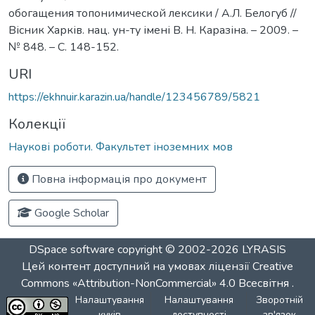
обогащения топонимической лексики / А.Л. Белогуб //
Вісник Харків. нац. ун-ту імені В. Н. Каразіна. – 2009. –
№ 848. – С. 148-152.
URI
https://ekhnuir.karazin.ua/handle/123456789/5821
Колекції
Наукові роботи. Факультет іноземних мов
Повна інформація про документ
Google Scholar
DSpace software
copyright © 2002-2026
LYRASIS
Цей контент доступний на умовах ліцензії
Creative
Commons «Attribution-NonCommercial» 4.0 Всесвітня
.
Налаштування
Налаштування
Зворотній
куків
доступності
зв'язок