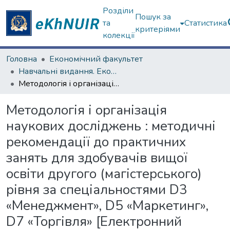
Розділи
Пошук за
та
Статистика
критеріями
колекції
Головна
Економічний факультет
Навчальні видання. Економічний факультет
Методологія і організація наукових досліджень : методичні рекомендації до практичних занять для здобувачів вищої освіти другого (магістерського) рівня за спеціальностями D3 «Менеджмент», D5 «Маркетинг», D7 «Торгівля» [Електронний ресурс]
Методологія і організація
наукових досліджень : методичні
рекомендації до практичних
занять для здобувачів вищої
освіти другого (магістерського)
рівня за спеціальностями D3
«Менеджмент», D5 «Маркетинг»,
D7 «Торгівля» [Електронний