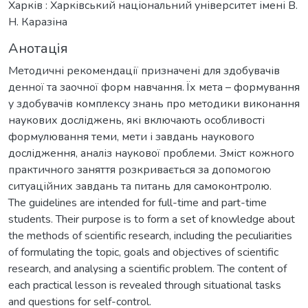
Харків : Харківський національний університет імені В.
Н. Каразіна
Анотація
Методичні рекомендації призначені для здобувачів
денної та заочної форм навчання. Їх мета – формування
у здобувачів комплексу знань про методики виконання
наукових досліджень, які включають особливості
формулювання теми, мети і завдань наукового
дослідження, аналіз наукової проблеми. Зміст кожного
практичного заняття розкривається за допомогою
ситуаційних завдань та питань для самоконтролю.
The guidelines are intended for full-time and part-time
students. Their purpose is to form a set of knowledge about
the methods of scientific research, including the peculiarities
of formulating the topic, goals and objectives of scientific
research, and analysing a scientific problem. The content of
each practical lesson is revealed through situational tasks
and questions for self-control.