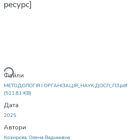
ресурс]
житься...
Файли
МЕТОДОЛОГІЯ І ОРГАНІЗАЦІЯ_НАУК.ДОСЛ_ПЗ.pdf
(511,81 KB)
Дата
2025
Автори
Козирєва, Олена Вадимівна