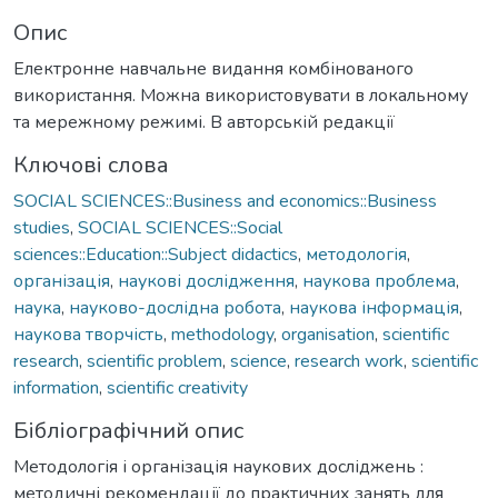
Опис
Електронне навчальне видання комбінованого
використання. Можна використовувати в локальному
та мережному режимі. В авторській редакції
Ключові слова
SOCIAL SCIENCES::Business and economics::Business
studies
,
SOCIAL SCIENCES::Social
sciences::Education::Subject didactics
,
методологія
,
організація
,
наукові дослідження
,
наукова проблема
,
наука
,
науково-дослідна робота
,
наукова інформація
,
наукова творчість
,
methodology
,
organisation
,
scientific
research
,
scientific problem
,
science
,
research work
,
scientific
information
,
scientific creativity
Бібліографічний опис
Методологія і організація наукових досліджень :
методичні рекомендації до практичних занять для