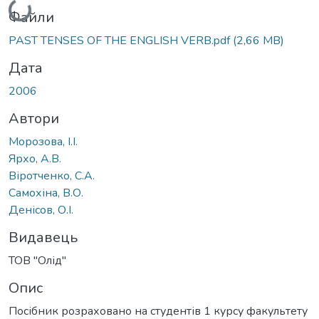
Вантажиться...
Файли
PAST TENSES OF THE ENGLISH VERB.pdf
(2,66 MB)
Дата
2006
Автори
Морозова, І.І.
Ярхо, А.В.
Віротченко, С.А.
Самохіна, В.О.
Денісов, О.І.
Видавець
ТОВ "Олід"
Опис
Посібник розраховано на студентів 1 курсу факультету