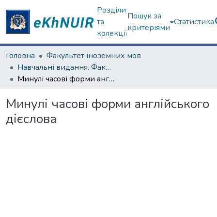
Розділи
Пошук за
та
Статистика
критеріями
колекції
Головна
Факультет іноземних мов
Навчальні видання. Факультет іноземних мов
Минулі часові форми англійського дієслова
Минулі часові форми англійського
дієслова