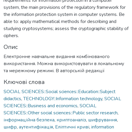
requirements for information protection in a computer
system, the main provisions of the regulatory framework for
the information protection system in computer systems. Be
able to: apply mathematical methods for describing and
studying cryptosystems; assess the cryptographic stability of
ciphers.
Опис
Електронне навчальне видання комбінованого
використання. Можна використовувати в локальному
та мережному режимі. В авторській редакції
Ключові слова
SOCIAL SCIENCES::Social sciences::Education::Subject
didactics
,
TECHNOLOGY::Information technology
,
SOCIAL
SCIENCES::Business and economics
,
SOCIAL
SCIENCES::Other social sciences::Public sector research
,
інформаційна безпека
,
криптоаналіз
,
шифрування
,
шифр
,
аутентифікація
,
Еліптичні криві
,
information