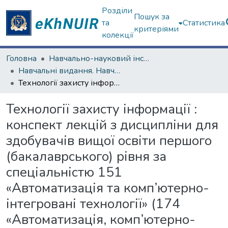
Розділи
Пошук за
та
Статистика
критеріями
колекції
Головна
Навчально-науковий інститут комп'ютерних наук та штучного інтелекту
Навчальні видання. Навчально-науковий інститут комп'ютерних наук та штучного інтелекту
Технології захисту інформації : конспект лекцій з дисципліни для здобувачів вищої освіти першого (бакалаврського) рівня за спеціальністю 151 «Автоматизація та комп’ютерно-інтегровані технології» (174 «Автоматизація, комп’ютерно-інтегровані технології та робототехніка») освітньої програми «Автоматизація та комп’ютерно інтегровані технології» [Електронний ресурс]
Технології захисту інформації :
конспект лекцій з дисципліни для
здобувачів вищої освіти першого
(бакалаврського) рівня за
спеціальністю 151
«Автоматизація та комп’ютерно-
інтегровані технології» (174
«Автоматизація, комп’ютерно-