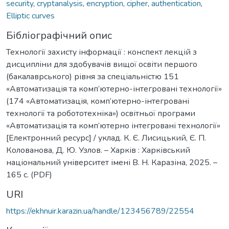
security
,
cryptanalysis
,
encryption
,
cipher
,
authentication
,
Elliptic curves
Бібліографічний опис
Технології захисту інформації : конспект лекцій з
дисципліни для здобувачів вищої освіти першого
(бакалаврського) рівня за спеціальністю 151
«Автоматизація та комп’ютерно-інтегровані технології»
(174 «Автоматизація, комп’ютерно-інтегровані
технології та робототехніка») освітньої програми
«Автоматизація та комп’ютерно інтегровані технології»
[Електронний ресурс] / уклад. К. Є. Лисицький, Є. П.
Колованова, Д. Ю. Узлов. – Харків : Харківський
національний університет імені В. Н. Каразіна, 2025. –
165 с. (PDF)
URI
https://ekhnuir.karazin.ua/handle/123456789/22554