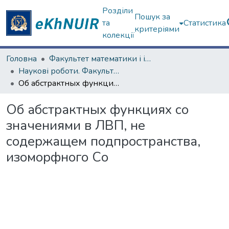
Розділи
Пошук за
та
Статистика
критеріями
колекції
Головна
Факультет математики і інформатики
Наукові роботи. Факультет математики і інформатики
Об абстрактных функциях со значениями в ЛВП, не содержащем подпространства, изоморфного Со
Об абстрактных функциях со
значениями в ЛВП, не
содержащем подпространства,
изоморфного Со