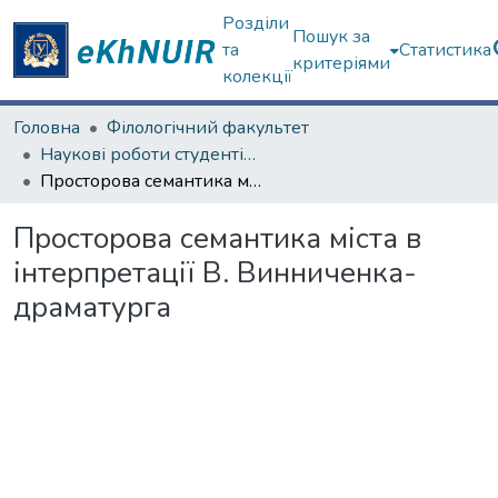
Розділи
Пошук за
та
Статистика
критеріями
колекції
Головна
Філологічний факультет
Наукові роботи студентів та аспірантів. Філологічний факультет
Просторова семантика міста в інтерпретації В. Винниченка-драматурга
Просторова семантика міста в
інтерпретації В. Винниченка-
драматурга