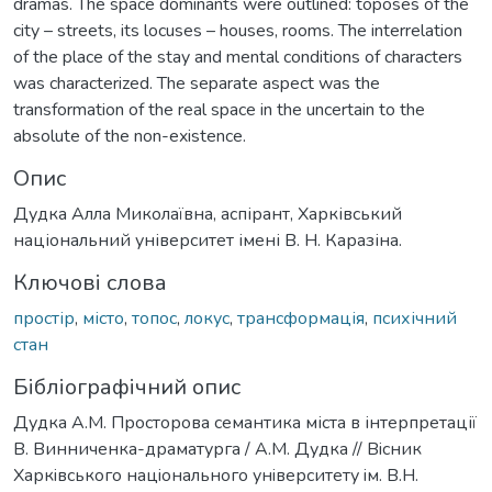
dramas. The space dominants were outlined: toposes of the
city – streets, its locuses – houses, rooms. The interrelation
of the place of the stay and mental conditions of characters
was characterized. The separate aspect was the
transformation of the real space in the uncertain to the
absolute of the non-existence.
Опис
Дудка Алла Миколаївна, аспірант, Харківський
національний університет імені В. Н. Каразіна.
Ключові слова
простір
,
місто
,
топос
,
локус
,
трансформація
,
психічний
стан
Бібліографічний опис
Дудка А.М. Просторова семантика міста в інтерпретації
В. Винниченка-драматурга / А.М. Дудка // Вiсник
Харкiвського нацiонального унiверситету iм. В.Н.