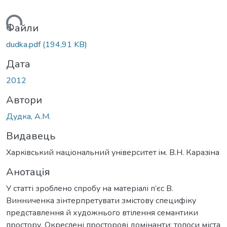
ться...
Файли
dudka.pdf
(194,91 KB)
Дата
2012
Автори
Дудка, А.М.
Видавець
Харкiвський нацiональний унiверситет iм. В.Н. Каразiна
Анотація
У статті зроблено спробу на матеріалі п’єс В.
Винниченка зінтерпретувати змістову специфіку
представлення й художнього втілення семантики
простору. Окреслені просторові домінанти: топоси міста