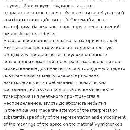
– вулиці, його локуси – будинки, кімнати,
охарактеризовано взаємозв’язок місця перебування й
психічних станів дійових осіб. Окремий аспект –
трансформація реального простору в невизначений,
аж до абсолюту небуття.
В статье предпринята попытка на материале пьес В.
Винниченко проанализировать содержательную
специфику представления и художественного
воплощения семантики пространства. Очерчены про-
странственные доминанты: топосы города – улицы, его
локусы – дома, комнаты, охарактеризована
взаимосвязь места пребывания и психических
состояний действующих лиц. Отдельный аспект –
трансформация реального про-странства в
неопределенное, вплоть до абсолюта небытия.
In the article was made the attempt of the interpretation
substantial specificity of the representation and embodiment
of the meanings of the space on the material Vynnichenko’s