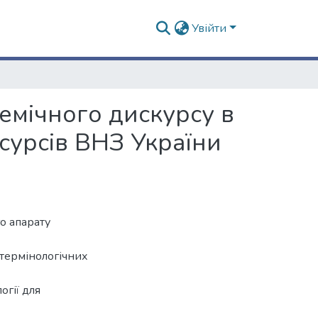
Увійти
емічного дискурсу в
есурсів ВНЗ України
о апарату
 термінологічних
огії для