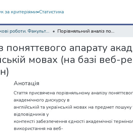
к за критеріями
Статистика
Наукові роботи. Факультет іноземних мов
Порівняльний аналіз поняттєвого апарату академічного дискурсу в українській та англійській мовах (на базі веб-ресурсів ВНЗ України та англомовних країн)
з поняттєвого апарату акад
йській мовах (на базі веб-р
н)
Анотація
Стаття присвячена порівняльному аналізу поняттєвог
академічного дискурсу в
англійській та українській мовах на предмет пошуку
відповідників у
контексті забезпечення єдності академічної термінол
використання на веб-