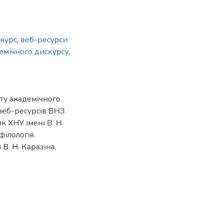
курс
,
веб-ресурси
емічного дискурсу
,
ату академічного
 веб-ресурсів ВНЗ
ик ХНУ імені В. Н.
філологія.
В. Н. Каразіна,