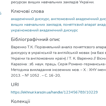
ресурсах вищих навчальних закладів України.
Ключові слова
5
академічний дискурс
,
англомовний академічний дис
вищих навчальних закладів
,
поняттєвий апарат акад
україномовний академічний дискурс
Бібліографічний опис
Варенко Т.К. Порівняльний аналіз поняттєвого апар
дискурсу в українській та англійській мовах (на базі
України та англомовних країн) / Т. К. Варенко // Вісн
Каразіна : зб. наук. праць. Серія Романо-германська 
Методика викладання іноземних мов. – Х. : ХНУ імені 
2013. – № 1052 . – С. 16-20,
URI
https://ekhnuir.karazin.ua/handle/123456789/10229
Колекції