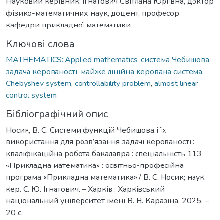
Науковий керівник: Ігнатович Світлана Юріївна, доктор
фізико-математичних наук, доцент, професор
кафедри прикладної математики
Ключові слова
MATHEMATICS::Applied mathematics
,
система Чебишова
,
задача керованості
,
майже лінійна керована система
,
Chebyshev system
,
controllability problem
,
almost linear
control system
Бібліографічний опис
Носик, В. С. Системи функцій Чебишова і їх
використання для розв’язання задачі керованості :
кваліфікаційна робота бакалавра : спеціальність 113
«Прикладна математика» : освітньо-професійна
програма «Прикладна математика» / В. С. Носик; наук.
кер. С. Ю. Ігнатович. – Харків : Харківський
національний університет імені В. Н. Каразіна, 2025. –
20 с.