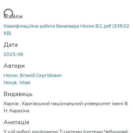
ься...
Файли
Кваліфікаційна робота бакалавра Носик В.С..pdf
(338,02
KB)
Дата
2025-06
Автори
Носик, Віталій Сергійович
Nosyk, Vitalii
Видавець
Харків : Харківський національний університет імені В.
Н. Каразіна
Анотація
У цій роботі досліджено T-системи (системи Чебишова),