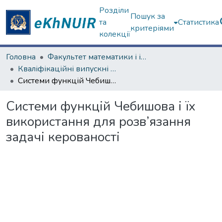
Розділи
Пошук за
та
Статистика
критеріями
колекції
Головна
Факультет математики і інформатики
Кваліфікаційні випускні роботи бакалаврів. Факультет математики і інформатики
Системи функцій Чебишова і їх використання для розв’язання задачі керованості
Системи функцій Чебишова і їх
використання для розв’язання
задачі керованості