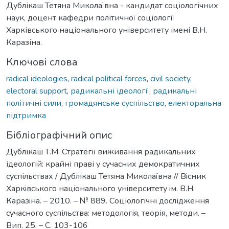
Дублікаш Тетяна Миколаївна - кандидат соціологічних
наук, доцент кафедри політичної соціології
Харківського національного університету імені В.Н.
Каразіна.
Ключові слова
radical ideologies
,
radical political forces
,
civil society
,
electoral support
,
радикальні ідеології
,
радикальні
політичні сили
,
громадянське суспільство
,
електоральна
підтримка
Бібліографічний опис
Дублікаш Т.М. Стратегії виживання радикальних
ідеологій: крайні праві у сучасних демократичних
суспільствах / Дублікаш Тетяна Миколаївна // Вiсник
Харкiвського нацiонального унiверситету iм. В.Н.
Каразiна. – 2010. – № 889. Соціологічні дослідження
сучасного суспільства: методологія, теорія, методи. –
Вип. 25. – С. 103-106