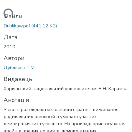
ься...
Файли
Dublikaw.pdf
(441,12 KB)
Дата
2010
Автори
Дублікаш, Т.М.
Видавець
Харкiвський нацiональний унiверситет iм. В.Н. Каразiна
Анотація
У статті розглядаються основні стратегії виживання
радикальних ідеологій в умовах сучасних
демократичних суспільств. На прикладі пристосування
крайніх правих до вимог демократичних