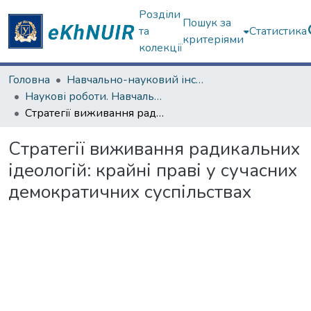
Розділи
Пошук за
та
Статистика
критеріями
колекції
Головна
Навчально-науковий інститут соціології та медіакомунікацій
Наукові роботи. Навчально-науковий інститут соціології та медіакомунікацій
Стратегії виживання радикальних ідеологій: крайні праві у сучасних демократичних суспільствах
Стратегії виживання радикальних
ідеологій: крайні праві у сучасних
демократичних суспільствах