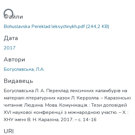
ться...
Файли
Bohuslavska Pereklad leksychnykh.pdf
(244,2 KB)
Дата
2017
Автори
Богуславська, Л.А.
Видавець
Богуславська Л. А. Переклад лексичних каламбурів на
матеріалі літературних казок Л. Керролла. – Каразінські
читання: Людина. Мова. Комунікація. : Тези доповідей
XVI наукової конференції з міжнародною участю. – Х. :
ХНУ імені В. Н. Каразіна, 2017. – с. 14-16
URI