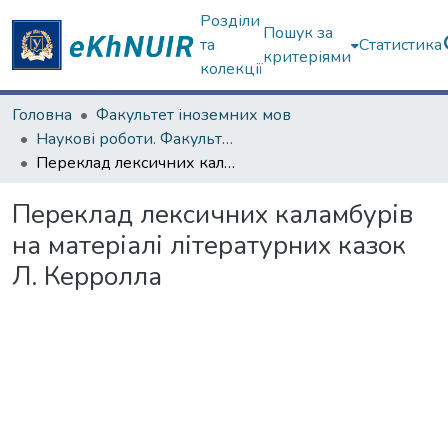
Розділи
Пошук за
та
Статистика
критеріями
колекції
Головна
Факультет іноземних мов
Наукові роботи. Факультет іноземних мов
Переклад лексичних каламбурів на матеріалі літературних казок Л. Керролла
Переклад лексичних каламбурів
на матеріалі літературних казок
Л. Керролла