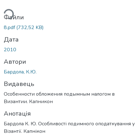
иться...
Файли
8.pdf
(732,52 KB)
Дата
2010
Автори
Бардола, К.Ю.
Видавець
Особенности обложения подымным налогом в
Византии. Капникон
Анотація
Бардола К. Ю. Особливості подимного оподаткування у
Візантії. Капнікон