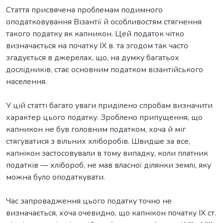
Стаття присвячена проблемам подимного
оподатковування Візантії й особливостям стягнення
такого податку як капникон. Цей податок чітко
визначається на початку IX в. та згодом так часто
згадується в джерелах, що, на думку багатьох
дослідників, стає основним податком візантійського
населення.
У цій статті багато уваги приділено спробам визначити
характер цього податку. Зроблено припущення, що
капникон не був головним податком, хоча й міг
стягуватися з вільних хліборобів. Швидше за все,
капнікон застосовували в тому випадку, коли платник
податків — хлібороб, не мав власної ділянки землі, яку
можна було оподаткувати.
Час запровадження цього податку точно не
визначається, хоча очевидно, що капнікон початку IX ст.