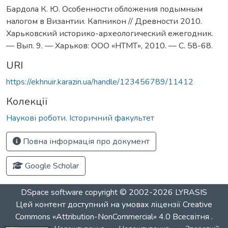
Бардола К. Ю. Особенности обложения подымным
налогом в Византии. Капникон // Древности 2010.
Харьковский историко-археологический ежегодник.
— Вып. 9. — Харьков: ООО «НТМТ», 2010. — C. 58-68.
URI
https://ekhnuir.karazin.ua/handle/123456789/11412
Колекції
Наукові роботи. Історичний факультет
Повна інформація про документ
Google Scholar
DSpace software
copyright © 2002-2026
LYRASIS
Цей контент доступний на умовах ліцензії
Creative
Commons «Attribution-NonCommercial» 4.0 Всесвітня
.