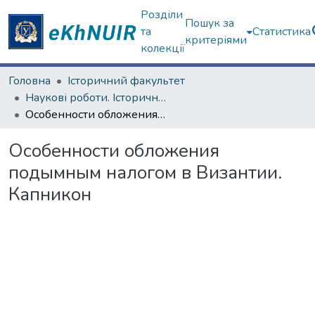
Розділи
Пошук за
та
Статистика
критеріями
колекції
Головна
Історичний факультет
Наукові роботи. Історичний факультет
Особенности обложения подымным налогом в Византии. Капникон
Особенности обложения
подымным налогом в Византии.
Капникон