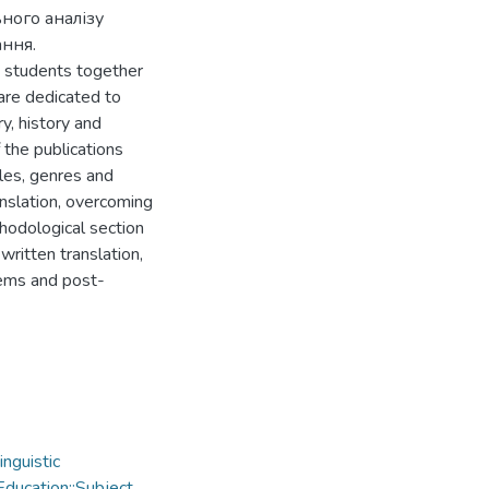
ного аналізу
ання.
on students together
 are dedicated to
y, history and
 the publications
yles, genres and
ranslation, overcoming
thodological section
written translation,
tems and post-
nguistic
ducation::Subject