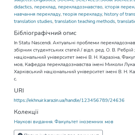
didactics
,
переклад
,
перекладознавство
,
історія пере
навчання перекладу
,
теорія перекладу
,
history of tran
translation studies
,
translation teaching methods
,
translat
Бібліографічний опис
In Statu Nascendi. Актуальні проблеми перекладознавс
збірник студентських статей / відп. ред. О. В. Ребрій
національний університет імені В. Н. Каразіна, Факу
мов, Кафедра перекладознавства імені Миколи Лукаша
Харківський національний університет імені В. Н. Ка
с.
URI
https://ekhnuir.karazin.ua/handle/123456789/24636
Колекції
Наукові видання. Факультет іноземних мов