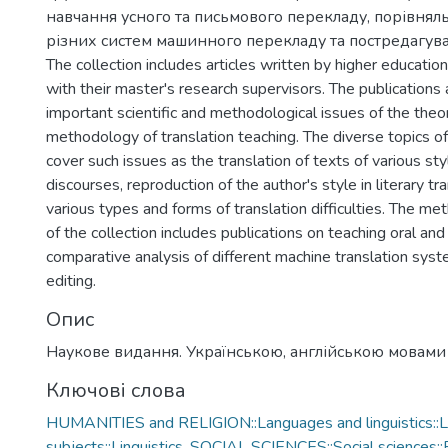
навчання усного та письмового перекладу, порівняль
різних систем машинного перекладу та постредагув
The collection includes articles written by higher educati
with their master's research supervisors. The publications
important scientific and methodological issues of the theor
methodology of translation teaching. The diverse topics of
cover such issues as the translation of texts of various st
discourses, reproduction of the author's style in literary t
various types and forms of translation difficulties. The me
of the collection includes publications on teaching oral and 
comparative analysis of different machine translation sys
editing.
Опис
Наукове видання. Українською, англійською мовами
Ключові слова
HUMANITIES and RELIGION::Languages and linguistics::Li
subjects::Linguistics
,
SOCIAL SCIENCES::Social sciences::E