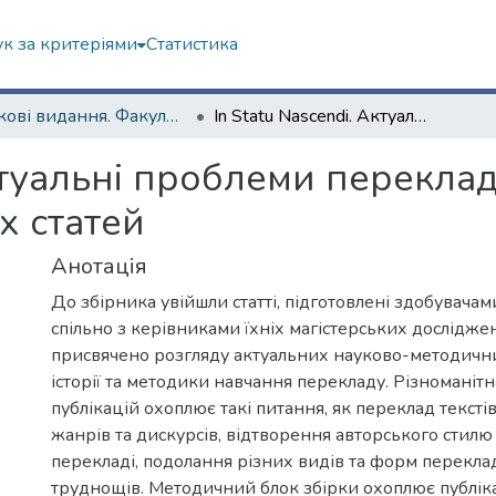
к за критеріями
Статистика
Наукові видання. Факультет іноземних мов
In Statu Nascendi. Актуальні проблеми перекладознавства. Вип. 25 : збірник студентських статей
Актуальні проблеми переклад
х статей
Анотація
До збірника увійшли статті, підготовлені здобувачам
спільно з керівниками їхніх магістерських досліджен
присвячено розгляду актуальних науково-методичних
історії та методики навчання перекладу. Різноманіт
публікацій охоплює такі питання, як переклад текстів
жанрів та дискурсів, відтворення авторського стил
перекладі, подолання різних видів та форм перекл
труднощів. Методичний блок збірки охоплює публіка