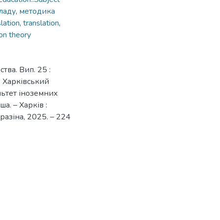
кладу
,
методика
slation
,
translation
,
ion theory
тва. Вип. 25 :
 ; Харківський
льтет іноземних
. – Харків :
разіна, 2025. – 224