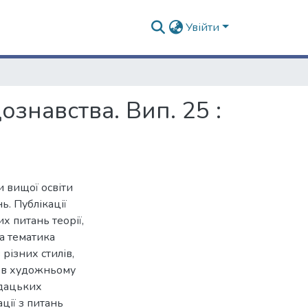
Увійти
ознавства. Вип. 25 :
и вищої освіти
ь. Публікації
 питань теорії,
на тематика
 різних стилів,
ю в художньому
адацьких
ції з питань