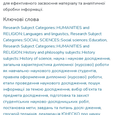
для ефективного засвоєння матеріалу та аналітичної
обробки інформації.
Ключові слова
Research Subject Categories::HUMANITIES and
RELIGION::Languages and linguistics
,
Research Subject
Categories::SOCIAL SCIENCES::Social sciences::Education
,
Research Subject Categories::HUMANITIES and
RELIGION::History and philosophy subjects::History
subjects::History of science
,
наука і наукове дослідження
,
загальна характеристика дипломної (курсової) роботи
як навчально-наукового дослідження студентів
,
правила оформлення дипломної (курсової) роботи
,
етапи проведення наукового дослідження
,
пошук
інформації за темою дослідження
,
вибір об’єкта та
предмета дослідження
,
підготовка та захист
студентських науково-дослідницьких робіт
,
постановка мети, завдань та питань дослі-дження
,
глосарій термінів
,
декларація ЮНЕСКО про науку
,