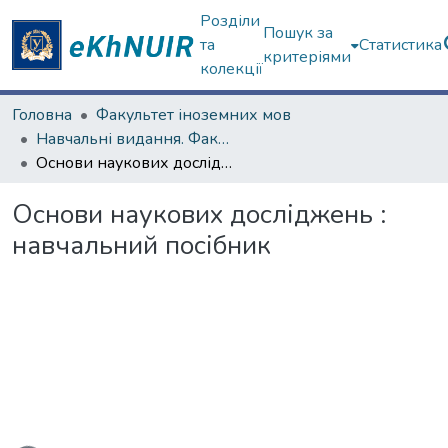
Розділи
Пошук за
та
Статистика
критеріями
колекції
Головна
Факультет іноземних мов
Навчальні видання. Факультет іноземних мов
Основи наукових досліджень : навчальний посібник
Основи наукових досліджень :
навчальний посібник