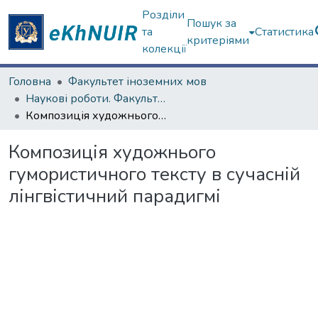
Розділи
Пошук за
та
Статистика
критеріями
колекції
Головна
Факультет іноземних мов
Наукові роботи. Факультет іноземних мов
Композиція художнього гумористичного тексту в сучасній лінгвістичний парадигмі
Композиція художнього
гумористичного тексту в сучасній
лінгвістичний парадигмі