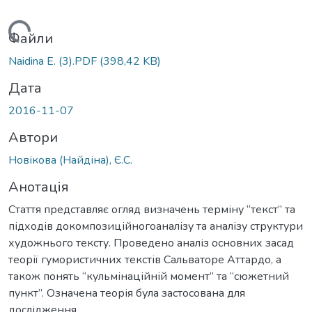
Вантажиться...
Файли
Naidina E. (3).PDF
(398,42 KB)
Дата
2016-11-07
Автори
Новікова (Найдіна), Є.С.
Анотація
Стаття представляє огляд визначень терміну “текст” та
підходів докомпозиційногоаналізу та аналізу структури
художнього тексту. Проведено аналіз основних засад
теорії гумористичних текстів Сальваторе Аттардо, а
також понять “кульмінаційній момент” та “сюжетний
пункт”. Означена теорія була застосована для
дослідження