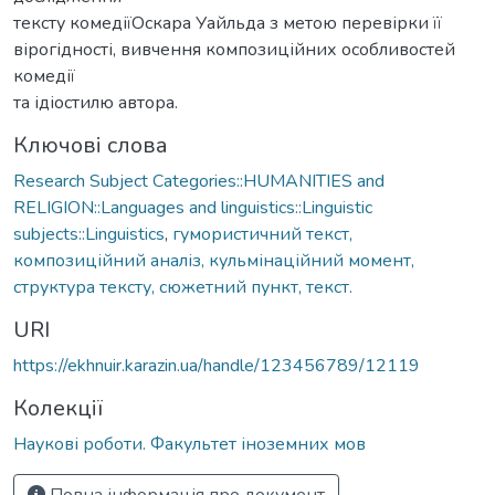
тексту комедіїОскара Уайльда з метою перевірки її
вірогідності, вивчення композиційних особливостей
комедії
та ідіостилю автора.
Ключові слова
Research Subject Categories::HUMANITIES and
RELIGION::Languages and linguistics::Linguistic
subjects::Linguistics
,
гумористичний текст,
композиційний аналіз, кульмінаційний момент,
структура тексту, сюжетний пункт, текст.
URI
https://ekhnuir.karazin.ua/handle/123456789/12119
Колекції
Наукові роботи. Факультет іноземних мов
Повна інформація про документ