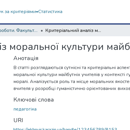
к за критеріями
Статистика
Наукові роботи. Факультет психології
Критеріальний аналіз моральної культури майбутніх учителів
з моральної культури майб
Анотація
В статті розглядаються сутнісні та критеріальні асп
моральної культури майбутніх учителів у контексті г
моралі. Аналізується роль та місце моральних якост
вчителя у розробці гуманістично орієнтованих вихо
Ключові слова
педагогіка
URI
https://ekhnuir.karazin.ua/handle/123456789/8153