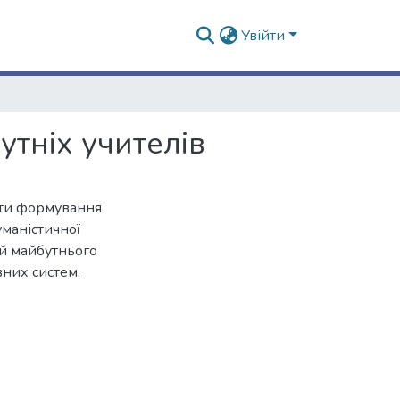
Увійти
утніх учителів
екти формування
уманістичної
ей майбутнього
вних систем.