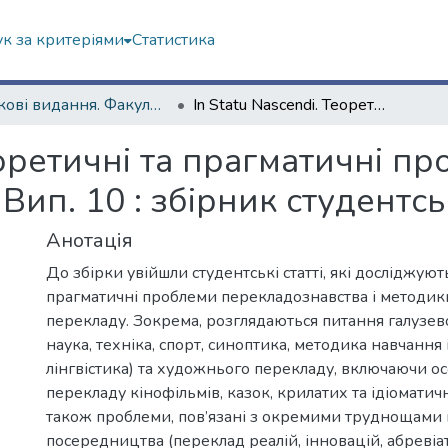
к за критеріями
Статистика
Наукові видання. Факультет іноземних мов
In Statu Nascendi. Теоретичні та прагматичні проблеми перекладознавства. Вип. 10 : збірник студентських статей
Теоретичні та прагматичні п
Вип. 10 : збірник студентсь
Анотація
До збірки увійшли студентські статті, які досліджуют
прагматичні проблеми перекладознавства і методик
перекладу. Зокрема, розглядаються питання галузево
наука, техніка, спорт, синоптика, методика навчання
лінгвістика) та художнього перекладу, включаючи ос
перекладу кінофільмів, казок, крилатих та ідіоматичн
також проблеми, пов’язані з окремими труднощами
посередництва (переклад реалій, інновацій, абревіат