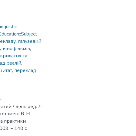
nguistic
ducation::Subject
рекладу
,
галузевий
у кінофільмів
,
 крилатих та
ад реалій
,
цитат
,
переклад
и
тей / відп. ред. Л.
т імені В. Н.
та практики
09. – 148 с.