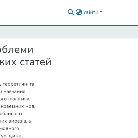
Увійти
роблеми
ких статей
ь теоретичні та
и навчання
го (політика,
 іноземних мов,
обливості
их виразів, а
 мовного
ур, цитат,