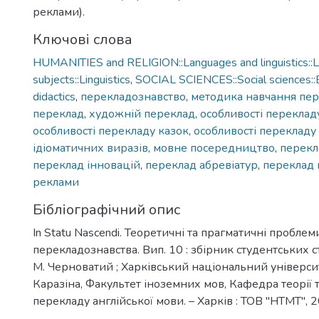
реклами).
Ключові слова
HUMANITIES and RELIGION::Languages and linguistics::Li
subjects::Linguistics
,
SOCIAL SCIENCES::Social sciences::E
didactics
,
перекладознавство
,
методика навчання пе
переклад
,
художній переклад
,
особливості переклад
особливості перекладу казок
,
особливості перекладу
ідіоматичних виразів
,
мовне посередництво
,
перекл
переклад інновацій
,
переклад абревіатур
,
переклад 
реклами
Бібліографічний опис
In Statu Nascendi. Теоретичні та прагматичні проблем
перекладознавства. Вип. 10 : збірник студентських ста
М. Черноватий ; Харківський національний університе
Каразіна, Факультет іноземних мов, Кафедра теорії 
перекладу англійської мови. – Харків : ТОВ "НТМТ", 20