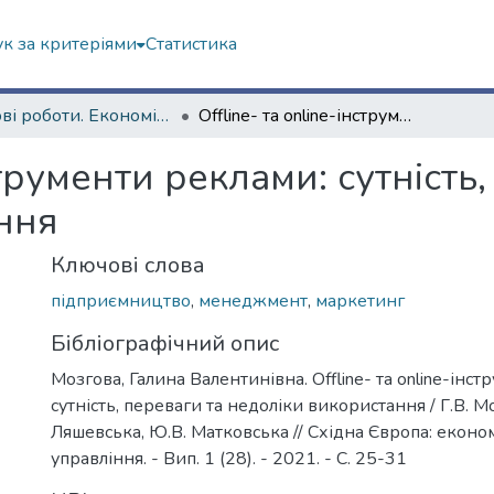
к за критеріями
Статистика
Наукові роботи. Економічний факультет
Offline- та online-інструменти реклами: сутність, переваги та недоліки використання
нструменти реклами: сутність
ння
Ключові слова
підприємництво
,
менеджмент
,
маркетинг
Бібліографічний опис
Мозгова, Галина Валентинівна. Offline- та online-інс
сутність, переваги та недоліки використання / Г.В. Моз
Ляшевська, Ю.В. Матковська // Східна Європа: економі
управління. - Вип. 1 (28). - 2021. - С. 25-31