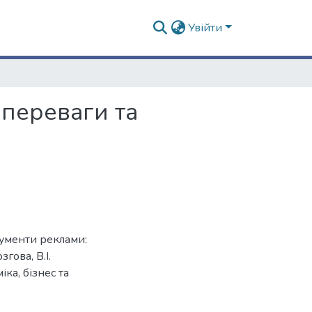
Увійти
, переваги та
трументи реклами:
гова, В.І.
ка, бізнес та