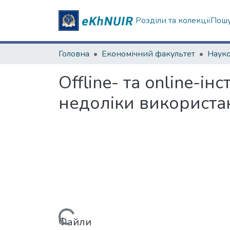
Розділи та колекції
Пошу
Головна
Економічний факультет
Offline- та online-і
недоліки використа
Файли