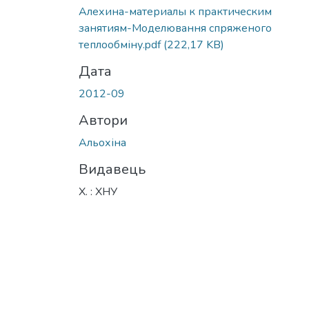
Алехина-материалы к практическим
занятиям-Моделювання спряженого
теплообміну.pdf
(222,17 KB)
Дата
2012-09
Автори
Альохіна
Видавець
Х. : ХНУ