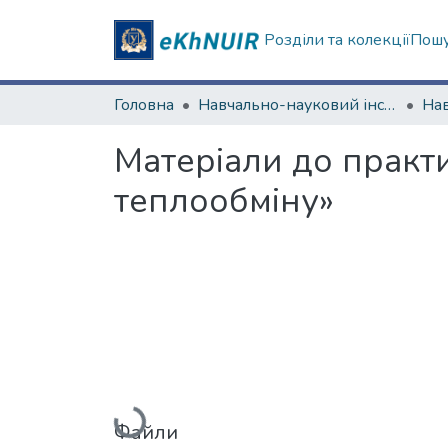
Розділи та колекції
Пошу
Головна
Навчально-науковий інститут комп’ютерної фізики та енергетики (Фізико-енергетичний факультет)
Матеріали до прак
теплообміну»
Вантажиться...
Файли