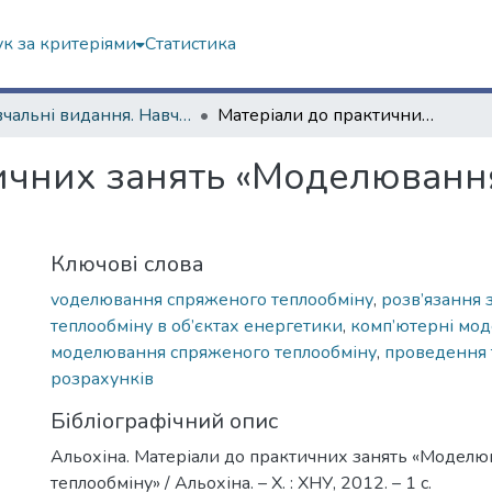
к за критеріями
Статистика
Навчальні видання. Навчально-науковий інститут комп’ютерної фізики та енергетики
Матеріали до практичних занять «Моделювання спряженого теплообміну»
тичних занять «Моделюван
Ключові слова
vоделювання спряженого теплообміну
,
розв’язання 
теплообміну в об’єктах енергетики
,
комп’ютерні мод
моделювання спряженого теплообміну
,
проведення 
розрахунків
Бібліографічний опис
Альохіна. Матеріали до практичних занять «Модел
теплообміну» / Альохіна. – Х. : ХНУ, 2012. – 1 с.