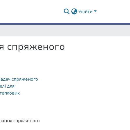
Увійти
ня спряженого
задач спряженого
елі для
теплових
ювання спряженого