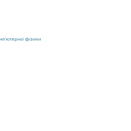
омп’ютерної фізики