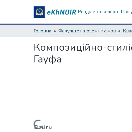
Розділи та колекції
Пошу
Головна
Факультет іноземних мов
Композиційно-стиліс
Гауфа
Вантажиться...
Файли