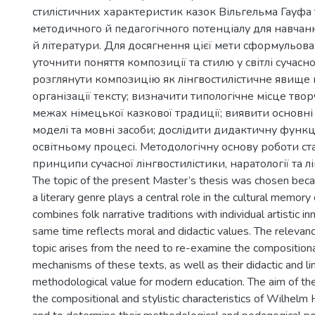
стилістичних характеристик казок Вільгельма Гауфа 
методичного й педагогічного потенціалу для навчан
й літератури. Для досягнення цієї мети сформульова
уточнити поняття композиції та стилю у світлі сучасно
розглянути композицію як лінгвостилістичне явище 
організації тексту; визначити типологічне місце творч
межах німецької казкової традиції; виявити основн
моделі та мовні засоби; дослідити дидактичну функц
освітньому процесі. Методологічну основу роботи ст
принципи сучасної лінгвостилістики, наратології та лі
The topic of the present Master’s thesis was chosen becau
a literary genre plays a central role in the cultural memory 
combines folk narrative traditions with individual artistic i
same time reflects moral and didactic values. The relevan
topic arises from the need to re-examine the compositional
mechanisms of these texts, as well as their didactic and lin
methodological value for modern education. The aim of the
the compositional and stylistic characteristics of Wilhelm H