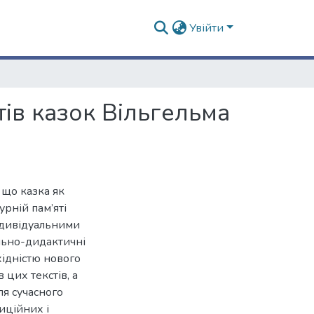
Увійти
ів казок Вільгельма
, що казка як
урній пам’яті
індивідуальними
льно-дидактичні
хідністю нового
 цих текстів, а
ля сучасного
иційних і