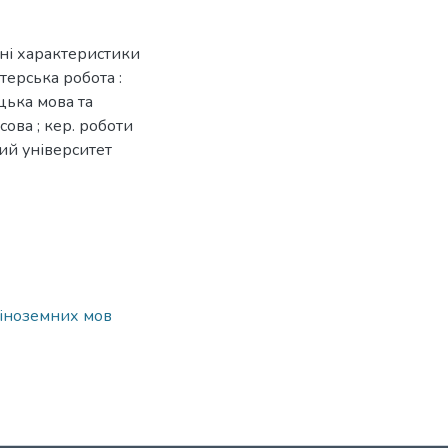
чні характеристики
стерська робота :
ецька мова та
сова ; кер. роботи
ний університет
т іноземних мов