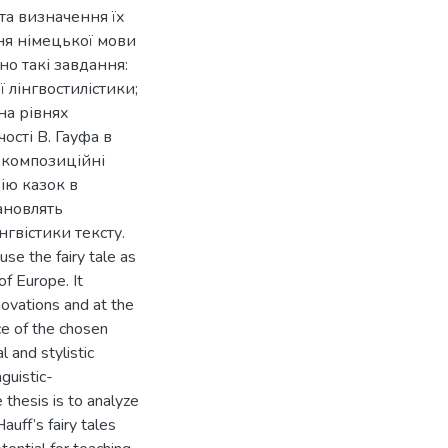
та визначення їх
ня німецької мови
но такі завдання:
ї лінгвостилістики;
на рівнях
ості В. Гауфа в
і композиційні
ію казок в
ановлять
нгвістики тексту.
se the fairy tale as
of Europe. It
nnovations and at the
ce of the chosen
 and stylistic
guistic-
 thesis is to analyze
auff’s fairy tales