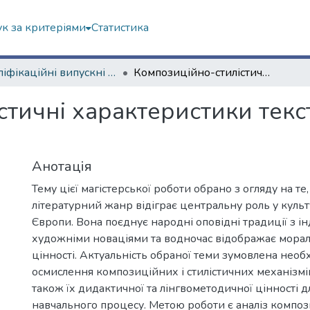
к за критеріями
Статистика
Кваліфікаційні випускні роботи магістрів. Факультет іноземних мов
Композиційно-стилістичні характеристики текстів казок Вільгельма Гауфа
тичні характеристики текст
Анотація
Тему цієї магістерської роботи обрано з огляду на те
літературний жанр відіграє центральну роль у культ
Європи. Вона поєднує народні оповідні традиції з 
художніми новаціями та водночас відображає мора
цінності. Актуальність обраної теми зумовлена необ
осмислення композиційних і стилістичних механізмів
також їх дидактичної та лінгвометодичної цінності д
навчального процесу. Метою роботи є аналіз композ