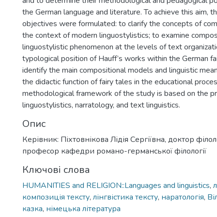
and to determine their methodological and pedagogical pot
the German language and literature. To achieve this aim, t
objectives were formulated: to clarify the concepts of com
the context of modern linguostylistics; to examine compos
linguostylistic phenomenon at the levels of text organizat
typological position of Hauff’s works within the German fair
identify the main compositional models and linguistic mean
the didactic function of fairy tales in the educational proce
methodological framework of the study is based on the pr
linguostylistics, narratology, and text linguistics.
Опис
Керівник: Піхтовнікова Лідія Сергіївна, доктор філол
професор кафедри романо-германської філології
Ключові слова
HUMANITIES and RELIGION::Languages and linguistics
,
л
композиція тексту
,
лінгвістика тексту
,
наратологія
,
Ві
казка
,
німецька література