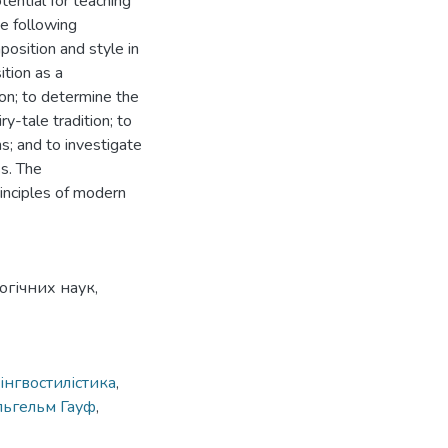
ential for teaching
he following
position and style in
ition as a
ion; to determine the
y-tale tradition; to
s; and to investigate
ss. The
inciples of modern
огічних наук,
інгвостилістика
,
льгельм Гауф
,