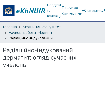
Розділи
Пошук за
та
Статистика
критеріями
колекції
Головна
Медичний факультет
Наукові роботи. Медичний факультет
Радіаційно-індукований дерматит: огляд сучасних уявлень
Радіаційно-індукований
дерматит: огляд сучасних
уявлень