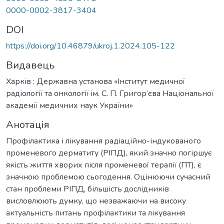
0000-0002-3817-3404
DOI
https://doi.org/10.46879/ukroj.1.2024.105-122
Видавець
Харків : Державна установа «Інститут медичної
радіології та онкології ім. C. П. Григор’єва Національної
академії медичних наук України»
Анотація
Профілактика і лікування радіаційно-індукованого
променевого дерматиту (РІПД), який значно погіршує
якість життя хворих після променевої терапії (ПТ), є
значною проблемою сьогодення. Оцінюючи сучасний
стан проблеми РІПД, більшість дослідників
висловлюють думку, що незважаючи на високу
актуальність питань профілактики та лікування