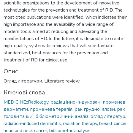
scientific organizations to the development of innovative
technologies for the prevention and treatment of RID. The
most cited publications were identified, which indicates their
high importance and the availability of a wide range of
modern tools aimed at reducing and alleviating the
manifestations of RD. In the future, it is desirable to create
high-quality systematic reviews that will substantiate
standardized, best practices for the prevention and
treatment of RD for clinical use.
Опис
Огляд літератури. Literature review
Ключові слова
MEDICINE::Radiology
,
радіаційно-індуковані променеві
дерматити
,
променева терапія
,
рак грудної алози
,
рак
голови та шиї
,
бібліометричний аналіз
,
огляд літератур
,
radiation-induced dermatitis
,
radiation therapy
,
breast cancer
,
head and neck cancer
,
bibliometric analysis.