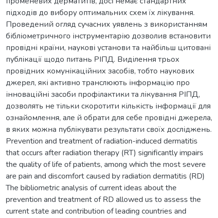
променевих дерматитів, досі немає стандартних
підходів до вибору оптимальних схем їх лікування.
Проведений огляд сучасних уявлень з використанням
бібліометричного інструментарію дозволив встановити
провідні країни, наукові установи та найбільш цитовані
публікації щодо питань РІПД. Виділення трьох
провідних комунікаційних засобів, тобто наукових
джерел, які активно транслюють інформацію про
інноваційні засоби профілактики та лікування РІПД,
дозволять не тільки скоротити кількість інформації для
ознайомлення, але й обрати для себе провідні джерела,
в яких можна публікувати результати своїх досліджень.
Prevention and treatment of radiation-induced dermatitis
that occurs after radiation therapy (RT) significantly impairs
the quality of life of patients, among which the most severe
are pain and discomfort caused by radiation dermatitis (RD)
The bibliometric analysis of current ideas about the
prevention and treatment of RD allowed us to assess the
current state and contribution of leading countries and