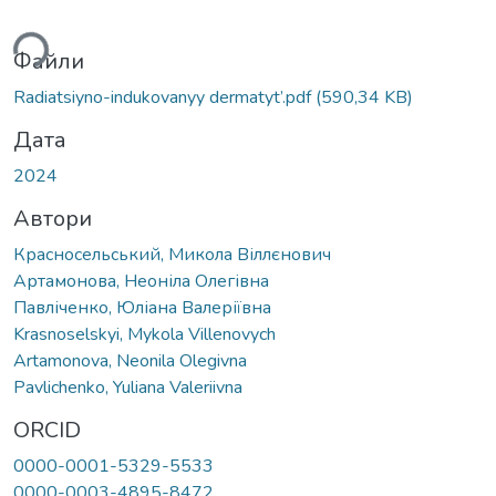
ься...
Файли
Radiatsiyno-indukovanyy dermatyt’.pdf
(590,34 KB)
Дата
2024
Автори
Красносельський, Микола Віллєнович
Артамонова, Неоніла Олегівна
Павліченко, Юліана Валеріївна
Krasnoselskyi, Mykola Villenovych
Artamonova, Neonila Olegivna
Pavlichenko, Yuliana Valeriivna
ORCID
0000-0001-5329-5533
0000-0003-4895-8472