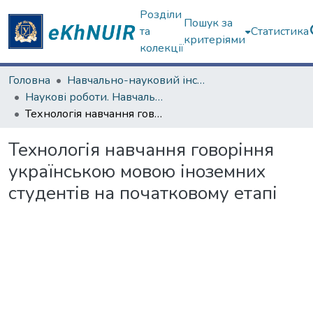
Розділи
Пошук за
та
Статистика
критеріями
колекції
Головна
Навчально-науковий інститут міжнародної освіти
Наукові роботи. Навчально-науковий інститут міжнародної освіти
Технологія навчання говоріння українською мовою іноземних студентів на початковому етапі
Технологія навчання говоріння
українською мовою іноземних
студентів на початковому етапі