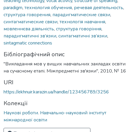
teaching technology
,
vocal activity
,
structure of speaking
,
paradigm
,
технология обучения
,
речевая деятельность
,
структура говорения
,
парадигматические связи
,
синтагматические связи
,
технологія навчання
,
мовленнєва діяльність
,
структура говоріння
,
парадигматичні зв’язки
,
синтагматичні зв’язки
,
sintagmatic connections
Бібліографічний опис
"Викладання мов у вищих навчальних закладах освіти
на сучасному етапі. Міжпредметні зв'язки", 2010, № 16
URI
https://ekhnuir.karazin.ua/handle/123456789/3256
Колекції
Наукові роботи. Навчально-науковий інститут
міжнародної освіти