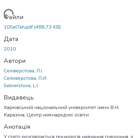
иться...
Файли
10SelTeh.pdf
(488,73 KB)
Дата
2010
Автори
Селіверстова, Л.І.
Селиверстова, Л.И.
Seliverstova, L.I.
Видавець
Харківський національний університет імені В.Н.
Каразіна, Центр міжнародної освіти
Анотація
У статті розглядається технологія навчання говоріння, з