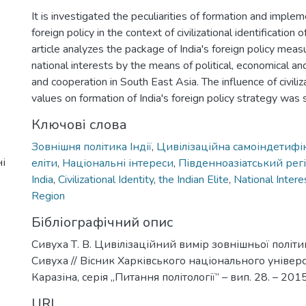
It is investigated the peculiarities of formation and implem
foreign policy in the context of civilizational identification o
article analyzes the package of India's foreign policy mea
national interests by the means of political, economical and
and cooperation in South East Asia. The influence of civiliza
values on formation of India's foreign policy strategy was
Ключові слова
Зовнішня політика Індії
,
Цивілізаційна самоіндетифі
і
еліти
,
Національні інтереси
,
Південноазіатський рег
India
,
Civilizational Identity
,
the Indian Elite
,
National Intere
Region
Бібліографічний опис
Сивуха Т. В. Цивілізаційний вимір зовнішньої політики 
Сивуха // Вісник Харківського національного універс
Каразіна, серія „Питання політології” – вип. 28. – 2015
URI