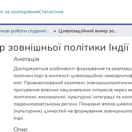
к за критеріями
Статистика
Наукові роботи студентів та аспірантів. Навчально-науковий інститут соціології та медіакомунікацій
Цивілізаційний вимір зовнішньої політики Індії
р зовнішньої політики Індії
Анотація
Досліджуються особливості формування та реалізаці
політики Індії в контексті цивілізаційної самоіденти
еліт. Проаналізований комплекс зовнішньополітичних
просування власних національних інтересів через 
політичної, економічної, культурної інтеграції та коо
південноазіатському регіоні. Показано вплив цивілі
(культурних) цінностей на формування зовнішньополі
Індії.
Опис