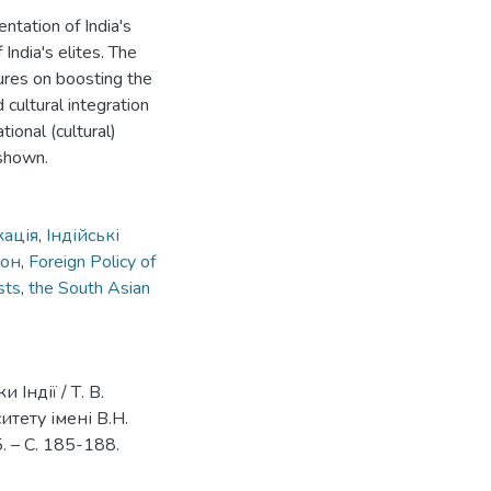
entation of India's
f India's elites. The
sures on boosting the
 cultural integration
tional (cultural)
 shown.
кація
,
Індійські
іон
,
Foreign Policy of
sts
,
the South Asian
Індії / Т. В.
итету імені В.Н.
. – С. 185-188.