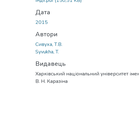
Індії.pdf
(150,51 KB)
Дата
2015
Автори
Сивуха, Т.В.
Syvukha, T.
Видавець
Харківський національний університет імен
В. Н. Каразіна