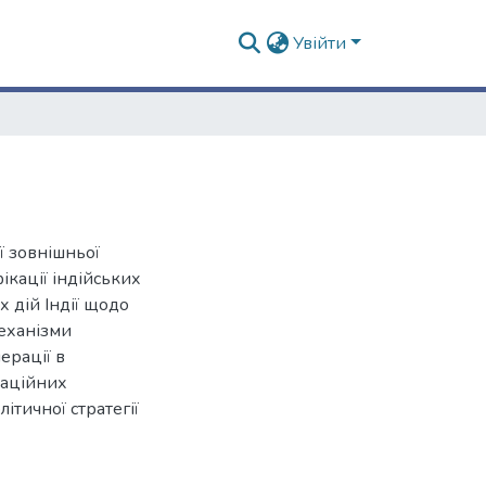
Увійти
ї зовнішньої
фікації індійських
 дій Індії щодо
механізми
перації в
заційних
тичної стратегії